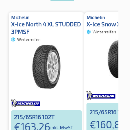
Michelin
Michelin
X-Ice North 4 XL STUDDED
X-Ice Snow XL
3PMSF
Winterreifen
Winterreifen
215/65R16 102T
215/65R16 102T
€
160,80
€
163,26
i
inkl. MwST