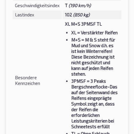
Geschwindigkeitsindex
T
(190 km/h)
Lastindex
102
(850 kg)
XL M+S 3PMSF TL
XL
= Verstärkter Reifen
M+S
= M & S steht für
Mud und Snow d.h. es
ist kein Winterreifen!
Diese Bezeichnung ist
nicht geschützt und
kann auf jeden Reifen
stehen.
Besondere
3PMSF
= 3 Peaks
Kennzeichen
Bergschneeflocke-Das
auf der Seitenwand des
Reifens eingeprägte
Symbol zeigt an, dass
der Reifen die
erforderlichen
Leistungskriterien bei
Schneetests erfüllt
TL
= Ohne Schlauch