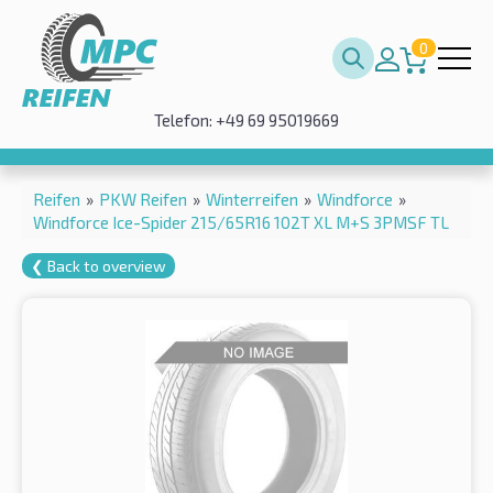
0
Telefon: +49 69 95019669
Reifen
»
PKW Reifen
»
Winterreifen
»
Windforce
»
Windforce Ice-Spider 215/65R16 102T XL M+S 3PMSF TL
❮ Back to overview