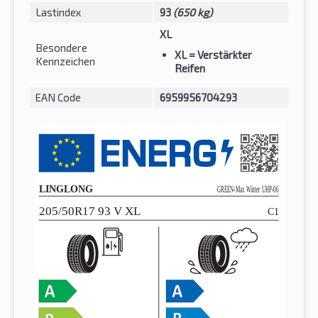
Lastindex
93
(650 kg)
XL
Besondere
XL
= Verstärkter
Kennzeichen
Reifen
EAN Code
6959956704293