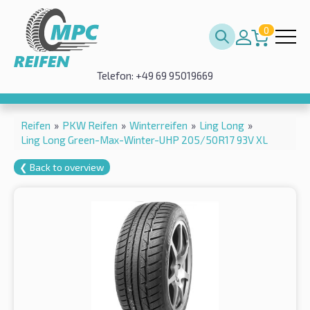
0
Telefon: +49 69 95019669
Reifen
»
PKW Reifen
»
Winterreifen
»
Ling Long
»
Ling Long Green-Max-Winter-UHP 205/50R17 93V XL
❮ Back to overview