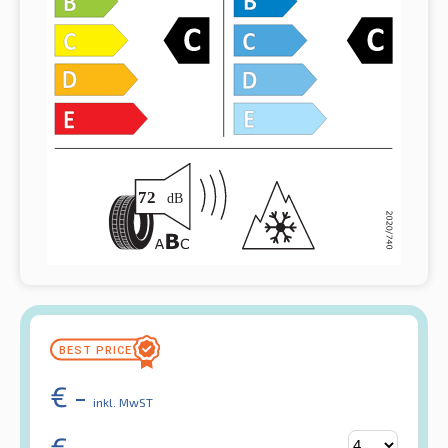
€
-
inkl. MwST
€
-