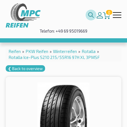
0
Telefon: +49 69 95019669
Reifen
»
PKW Reifen
»
Winterreifen
»
Rotalla
»
Rotalla Ice-Plus S210 215/55R16 97H XL 3PMSF
❮ Back to overview