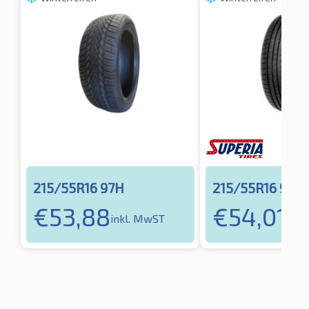
215/55R16 97H
215/55R16 97H
€
53,88
€
54,01
inkl. MwST
inkl