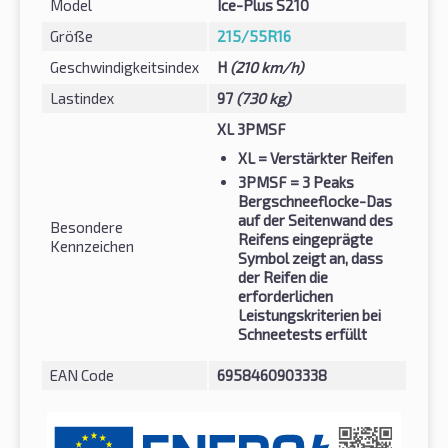
Model
Ice-Plus S210
Größe
215/55R16
Geschwindigkeitsindex
H
(210 km/h)
Lastindex
97
(730 kg)
XL 3PMSF
XL
= Verstärkter Reifen
3PMSF
= 3 Peaks
Bergschneeflocke-Das
auf der Seitenwand des
Besondere
Reifens eingeprägte
Kennzeichen
Symbol zeigt an, dass
der Reifen die
erforderlichen
Leistungskriterien bei
Schneetests erfüllt
EAN Code
6958460903338