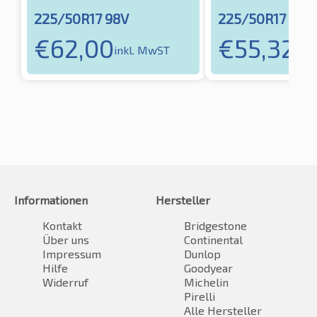
225/50R17 98V
225/50R17 94V
€
62,00
€
55,32
inkl. MwST
ink
Informationen
Hersteller
Kontakt
Bridgestone
Über uns
Continental
Impressum
Dunlop
Hilfe
Goodyear
Widerruf
Michelin
Pirelli
Alle Hersteller