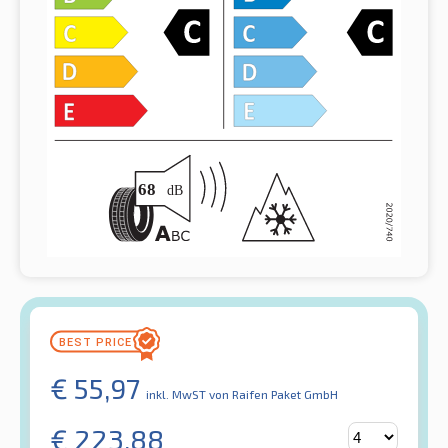
€
55,97
inkl. MwST
von Raifen Paket GmbH
€
223,88