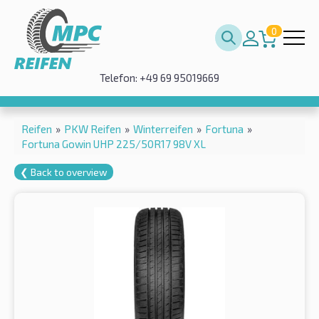
0
Telefon: +49 69 95019669
Reifen
»
PKW Reifen
»
Winterreifen
»
Fortuna
»
Fortuna Gowin UHP 225/50R17 98V XL
❮ Back to overview