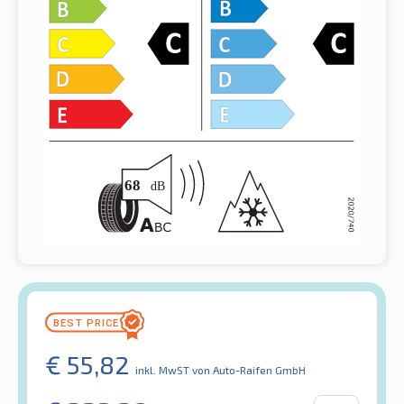
€
55,82
inkl. MwST
von Auto-Raifen GmbH