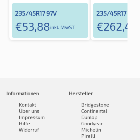
235/45R17 97V
235/45R17 97V
€
53,88
€
262,40
inkl. MwST
Informationen
Hersteller
Kontakt
Bridgestone
Über uns
Continental
Impressum
Dunlop
Hilfe
Goodyear
Widerruf
Michelin
Pirelli