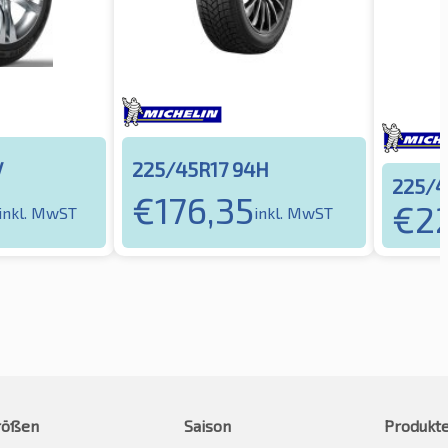
V
225/45R17 94H
225/4
€
176,35
€
2
inkl. MwST
inkl. MwST
rößen
Saison
Produkt