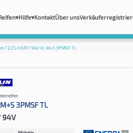
Reifen
▾
Hilfe
▾
Kontakt
Über uns
Verkäuferregistrie
lpin 7 225/45R17 94V XL M+S 3PMSF TL
terreifen
L M+S 3PMSF TL
7 94V
Michelin