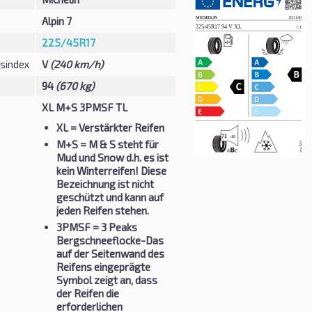
Alpin 7
225/45R17
sindex
V
(240 km/h)
94
(670 kg)
XL M+S 3PMSF TL
XL
= Verstärkter Reifen
M+S
= M & S steht für
Mud und Snow d.h. es ist
kein Winterreifen! Diese
Bezeichnung ist nicht
geschützt und kann auf
jeden Reifen stehen.
3PMSF
= 3 Peaks
Bergschneeflocke-Das
auf der Seitenwand des
Reifens eingeprägte
Symbol zeigt an, dass
der Reifen die
erforderlichen