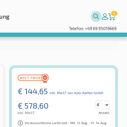
0
rung
Telefon: +49 69 95019669
€
144,65
inkl. MwST
von Auto-Raifen GmbH
€
578,60
inkl. MwST
Anzahl
Voraussichtliche Lieferzeit - Mit. 12 Aug. - Fr. 14 Aug.