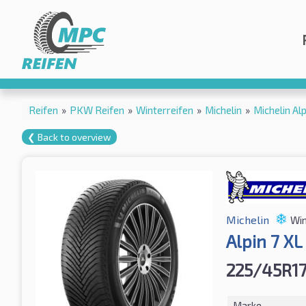
Reifen
»
PKW Reifen
»
Winterreifen
»
Michelin
»
Michelin A
❮ Back to overview
Michelin
Win
Alpin 7 X
225/45R1
Marke