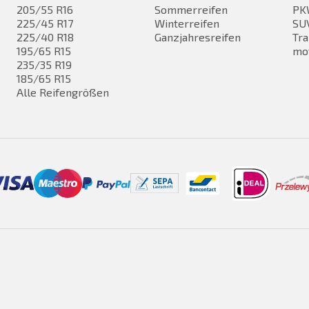
205/55 R16
Sommerreifen
PK
225/45 R17
Winterreifen
SUV
225/40 R18
Ganzjahresreifen
Tra
195/65 R15
mo
235/35 R19
185/65 R15
Alle Reifengrößen