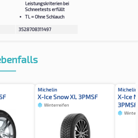
Leistungskriterien bei
Schneetests erfüllt
TL
= Ohne Schlauch
3528708311497
ebenfalls
Michelin
Michelin
SF
X-Ice Snow XL 3PMSF
X-Ice 
3PMSF
Winterreifen
Winter