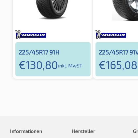
225/45R17 91H
225/45R17 91
€
130,80
€
165,08
inkl. MwST
Informationen
Hersteller
G