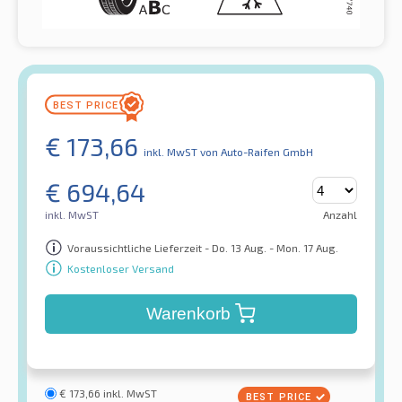
€
173,66
inkl. MwST
von Auto-Raifen GmbH
€
694,64
inkl. MwST
Anzahl
Voraussichtliche Lieferzeit - Do. 13 Aug. - Mon. 17 Aug.
Kostenloser Versand
Warenkorb
€
173,66
inkl. MwST