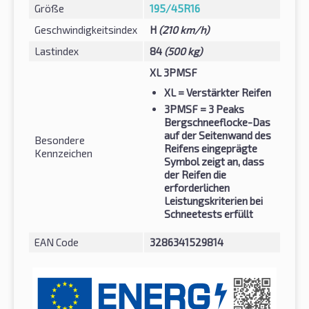
Größe
195/45R16
Geschwindigkeitsindex
H
(210 km/h)
Lastindex
84
(500 kg)
XL 3PMSF
XL
= Verstärkter Reifen
3PMSF
= 3 Peaks
Bergschneeflocke-Das
auf der Seitenwand des
Besondere
Reifens eingeprägte
Kennzeichen
Symbol zeigt an, dass
der Reifen die
erforderlichen
Leistungskriterien bei
Schneetests erfüllt
EAN Code
3286341529814