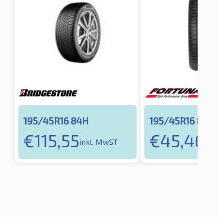
195/45R16 84H
195/45R16 84H
€
115,55
€
45,46
inkl. MwST
ink