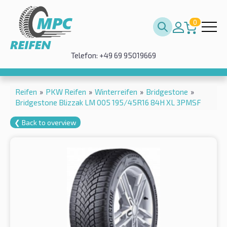
0
Telefon: +49 69 95019669
Reifen
»
PKW Reifen
»
Winterreifen
»
Bridgestone
»
Bridgestone Blizzak LM 005 195/45R16 84H XL 3PMSF
❮ Back to overview