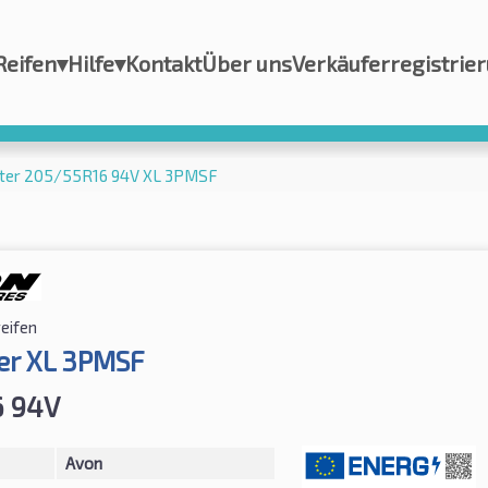
Reifen
▾
Hilfe
▾
Kontakt
Über uns
Verkäuferregistrie
ter 205/55R16 94V XL 3PMSF
eifen
er XL 3PMSF
6 94V
Avon