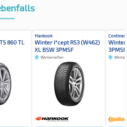
ebenfalls
Hankook
Continen
TS 860 TL
Winter i*cept RS3 (W462)
Winter
XL BSW 3PMSF
3PMSF
Winterreifen
Winter