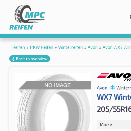
Reifen
»
PKW Reifen
»
Winterreifen
»
Avon
»
Avon WX7 Win
❮ Back to overview
Avon
Winterr
WX7 Wint
205/55R1
Marke