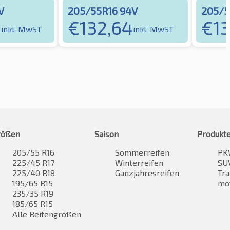
V
205/55R16 94V
205/5
4
€
132,64
€
1
inkl. MwST
inkl. MwST
rößen
Saison
Produkt
205/55 R16
Sommerreifen
PK
225/45 R17
Winterreifen
SUV
225/40 R18
Ganzjahresreifen
Tra
195/65 R15
mo
235/35 R19
185/65 R15
Alle Reifengrößen