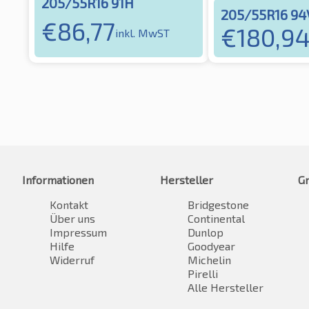
205/55R16 91H
205/55R16 94
€
86,77
€
180,9
inkl. MwST
Informationen
Hersteller
G
Kontakt
Bridgestone
Über uns
Continental
Impressum
Dunlop
Hilfe
Goodyear
Widerruf
Michelin
Pirelli
Alle Hersteller