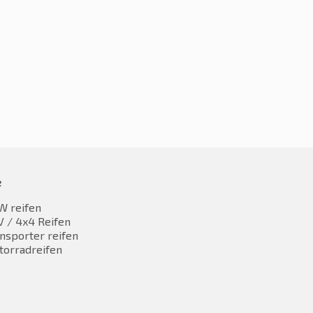
5R16 94V
205/55R16 94V
30,39
€
129,14
inkl. MwST
inkl. MwST
e
W reifen
 / 4x4 Reifen
nsporter reifen
torradreifen