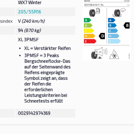
WX7 Winter
205/55R16
sindex
V
(240 km/h)
94
(670 kg)
XL 3PMSF
XL
= Verstärkter Reifen
3PMSF
= 3 Peaks
Bergschneeflocke-Das
auf der Seitenwand des
Reifens eingeprägte
Symbol zeigt an, dass
der Reifen die
erforderlichen
Leistungskriterien bei
Schneetests erfüllt
0029142974369