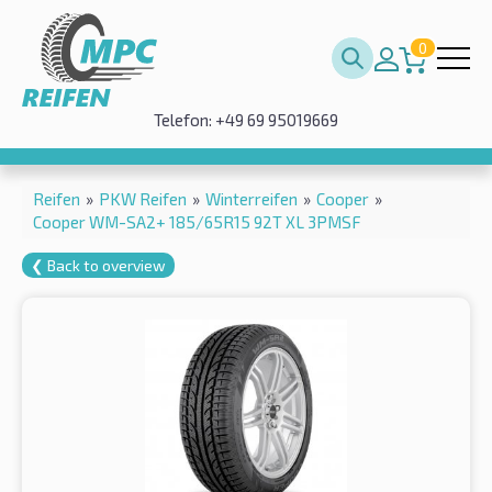
0
Telefon: +49 69 95019669
Reifen
»
PKW Reifen
»
Winterreifen
»
Cooper
»
Cooper WM-SA2+ 185/65R15 92T XL 3PMSF
❮ Back to overview