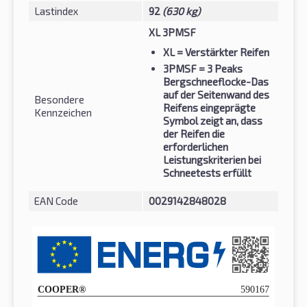
Lastindex
92
(630 kg)
XL 3PMSF
XL
= Verstärkter Reifen
3PMSF
= 3 Peaks
Bergschneeflocke-Das
auf der Seitenwand des
Besondere
Reifens eingeprägte
Kennzeichen
Symbol zeigt an, dass
der Reifen die
erforderlichen
Leistungskriterien bei
Schneetests erfüllt
EAN Code
0029142848028