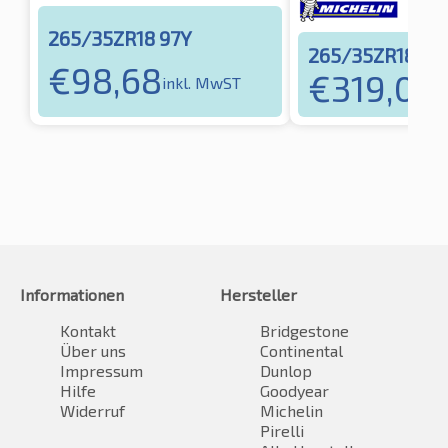
265/35ZR18 97Y
265/35ZR18 97
€
98,68
€
319,06
inkl. MwST
i
Informationen
Hersteller
Kontakt
Bridgestone
Über uns
Continental
Impressum
Dunlop
Hilfe
Goodyear
Widerruf
Michelin
Pirelli