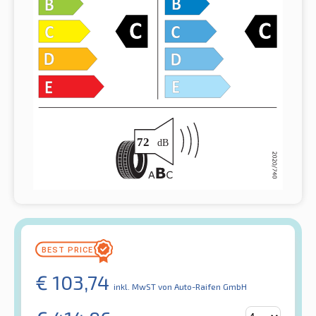
€
103,74
inkl. MwST
von Auto-Raifen GmbH