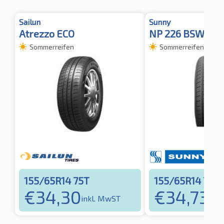
Sailun
Sunny
Atrezzo ECO
NP 226 BSW
Sommerreifen
Sommerreifen
155/65R14 75T
155/65R14 75T
€
34,30
€
34,73
inkl. MwST
ink