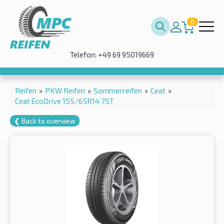
0
Telefon: +49 69 95019669
Reifen
»
PKW Reifen
»
Sommerreifen
»
Ceat
»
Ceat EcoDrive 155/65R14 75T
❮ Back to overview