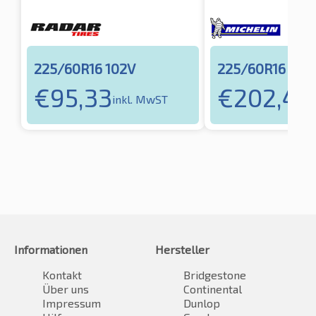
225/60R16 102V
225/60R16 10
€
95,33
€
202,43
inkl. MwST
Informationen
Hersteller
Kontakt
Bridgestone
Über uns
Continental
Impressum
Dunlop