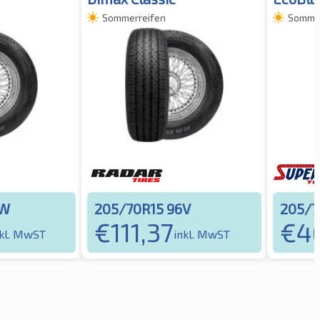
Sommerreifen
Sommer
6W
205/70R15 96V
205/7
€
111,37
€
4
nkl. MwST
inkl. MwST