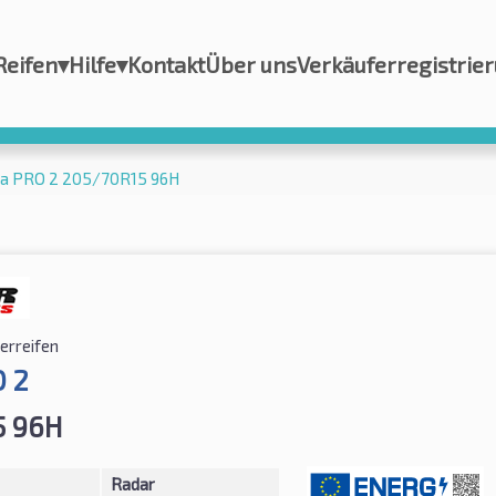
Reifen
▾
Hilfe
▾
Kontakt
Über uns
Verkäuferregistrie
ra PRO 2 205/70R15 96H
rreifen
O 2
5 96H
Radar