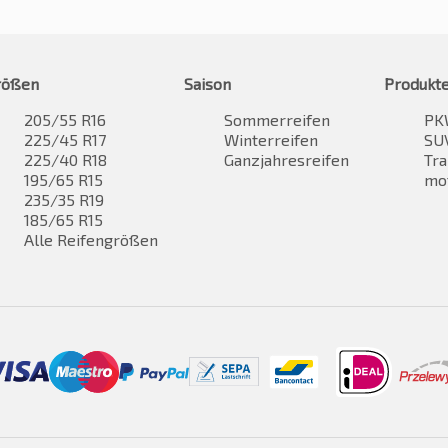
rößen
Saison
Produkt
205/55 R16
Sommerreifen
PK
225/45 R17
Winterreifen
SUV
225/40 R18
Ganzjahresreifen
Tra
195/65 R15
mo
235/35 R19
185/65 R15
Alle Reifengrößen