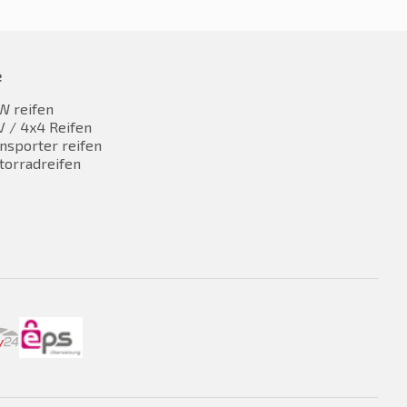
e
W reifen
 / 4x4 Reifen
nsporter reifen
torradreifen