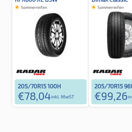
Sommerreifen
Sommerreifen
205/70R15 100H
205/70R15 9
€
78,04
€
99,26
inkl. MwST
i