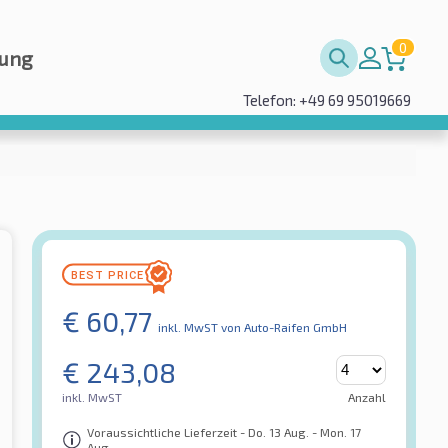
0
rung
Telefon: +49 69 95019669
€
60,77
inkl. MwST
von Auto-Raifen GmbH
€
243,08
inkl. MwST
Anzahl
Voraussichtliche Lieferzeit - Do. 13 Aug. - Mon. 17
Aug.