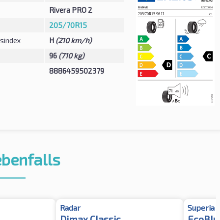
Rivera PRO 2
205/70R15
sindex
H
(210 km/h)
96
(710 kg)
8886459502379
ebenfalls
Radar
Superia
Dimax Classic
EcoBlu