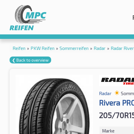
Reifen
»
PKW Reifen
»
Sommerreifen
»
Radar
»
Radar Rive
❮ Back to overview
Radar
Somme
Rivera PR
205/70R1
Marke