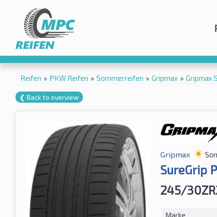
Reifen
»
PKW Reifen
»
Sommerreifen
»
Gripmax
»
Gripmax 
❮ Back to overview
Gripmax
Som
SureGrip P
245/30ZR
Marke