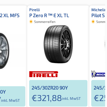
Pirelli
Michelin
 2 XL MFS
P Zero R ™ E XL TL
Pilot S
Sommerreifen
Sommer
245/30ZR20 90Y
245/3
90Y
€
321,88
€
2
7
inkl. MwST
inkl. MwST