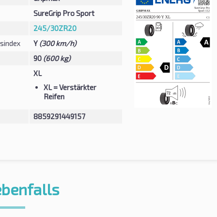
SureGrip Pro Sport
245/30ZR20
sindex
Y
(300 km/h)
90
(600 kg)
XL
XL
= Verstärkter
Reifen
8859291449157
ebenfalls