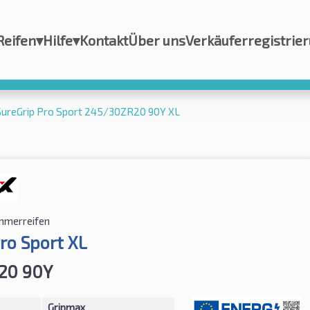
Reifen
▾
Hilfe
▾
Kontakt
Über uns
Verkäuferregistrie
SureGrip Pro Sport 245/30ZR20 90Y XL
merreifen
ro Sport XL
20 90Y
Gripmax