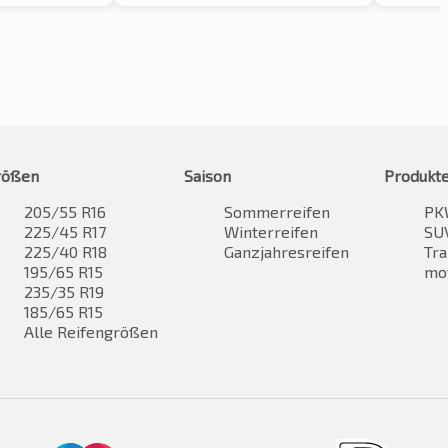
rößen
Saison
Produkt
205/55 R16
Sommerreifen
PK
225/45 R17
Winterreifen
SUV
225/40 R18
Ganzjahresreifen
Tra
195/65 R15
mo
235/35 R19
185/65 R15
Alle Reifengrößen