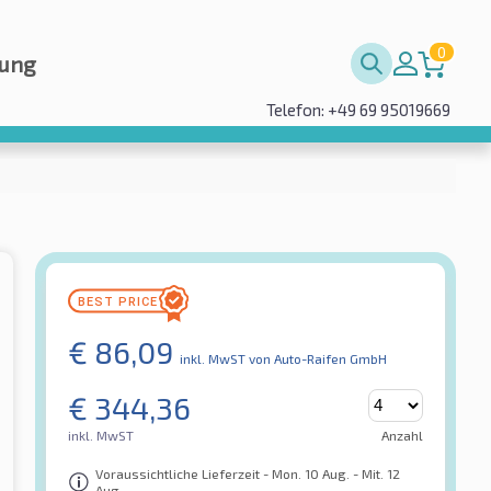
0
rung
Telefon: +49 69 95019669
€
86,09
inkl. MwST
von Auto-Raifen GmbH
€
344,36
inkl. MwST
Anzahl
Voraussichtliche Lieferzeit - Mon. 10 Aug. - Mit. 12
Aug.