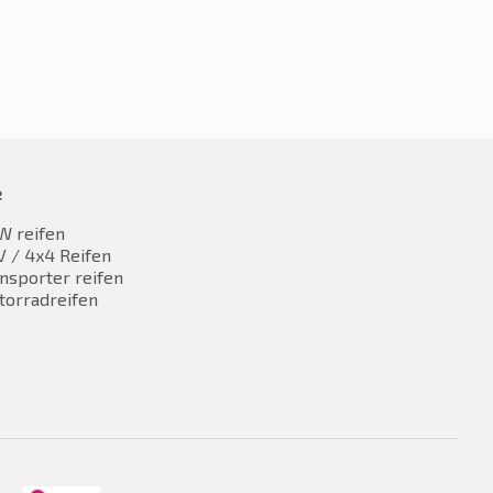
e
W reifen
 / 4x4 Reifen
nsporter reifen
torradreifen