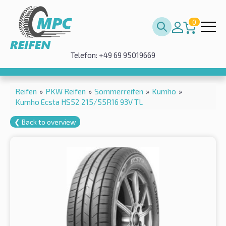
0
Telefon: +49 69 95019669
Reifen
»
PKW Reifen
»
Sommerreifen
»
Kumho
»
Kumho Ecsta HS52 215/55R16 93V TL
❮ Back to overview