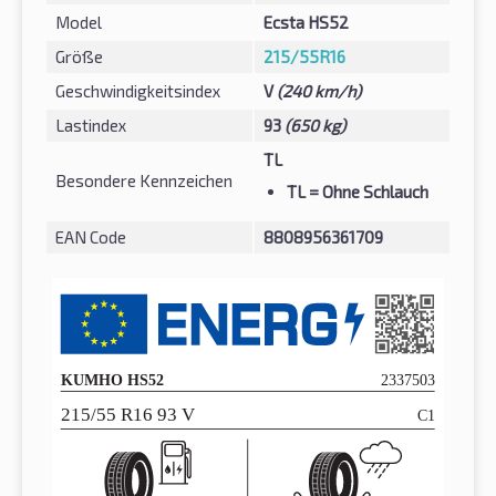
Model
Ecsta HS52
Größe
215/55R16
Geschwindigkeitsindex
V
(240 km/h)
Lastindex
93
(650 kg)
TL
Besondere Kennzeichen
TL
= Ohne Schlauch
EAN Code
8808956361709