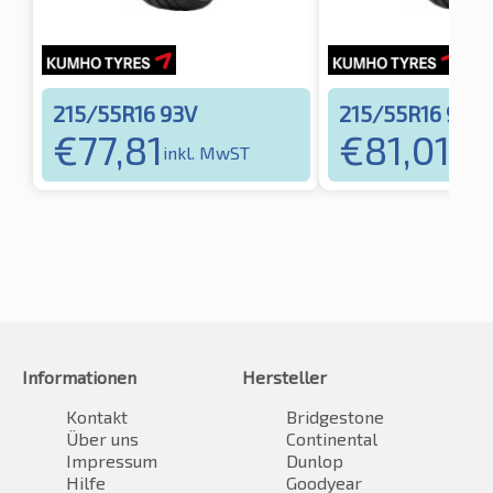
215/55R16 93V
215/55R16 97W
€
77,81
€
81,01
inkl. MwST
inkl
Informationen
Hersteller
Kontakt
Bridgestone
Über uns
Continental
Impressum
Dunlop
Hilfe
Goodyear