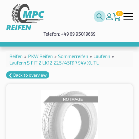
0
Telefon: +49 69 95019669
Reifen
»
PKW Reifen
»
Sommerreifen
»
Laufenn
»
Laufenn S FIT 2 LK12 225/45R17 94V XL TL
❮ Back to overview