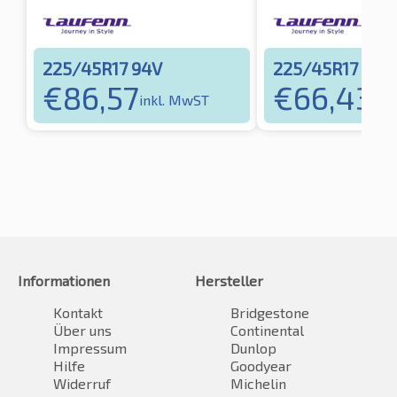
225/45R17 94V
225/45R17 94Y
€
86,57
€
66,43
inkl. MwST
ink
Informationen
Hersteller
Kontakt
Bridgestone
Über uns
Continental
Impressum
Dunlop
Hilfe
Goodyear
Widerruf
Michelin