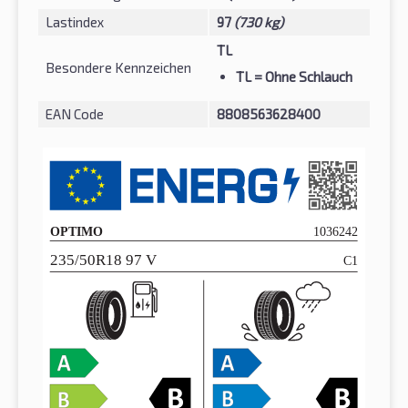
Lastindex
97
(730 kg)
TL
Besondere Kennzeichen
TL
= Ohne Schlauch
EAN Code
8808563628400