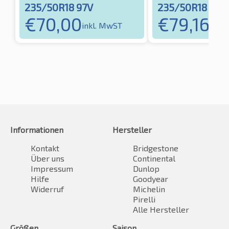
235/50R18 97V
235/50R18 97V
€
70,00
€
79,16
inkl. MwST
inkl
Informationen
Hersteller
Kontakt
Bridgestone
Über uns
Continental
Impressum
Dunlop
Hilfe
Goodyear
Widerruf
Michelin
Pirelli
Alle Hersteller
Größen
Saison