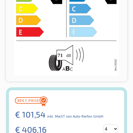
€
101,54
inkl. MwST
von Auto-Raifen GmbH
€
406,16