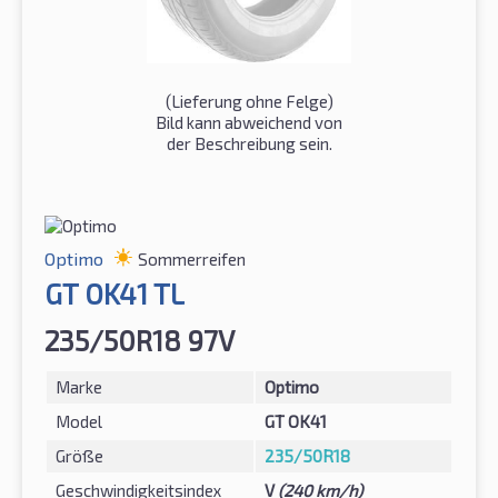
(Lieferung ohne Felge)
Bild kann abweichend von
der Beschreibung sein.
Optimo
Sommerreifen
GT OK41 TL
235/50R18 97V
Marke
Optimo
Model
GT OK41
Größe
235/50R18
Geschwindigkeitsindex
V
(240 km/h)