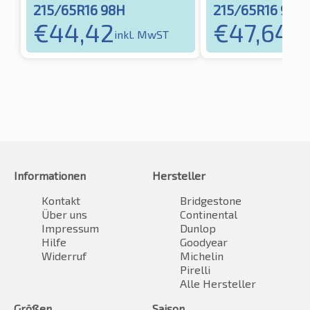
215/65R16 98H
215/65R16 98H
€
44,42
€
47,64
inkl. MwST
ink
Informationen
Hersteller
Kontakt
Bridgestone
Über uns
Continental
Impressum
Dunlop
Hilfe
Goodyear
Widerruf
Michelin
Pirelli
Alle Hersteller
Größen
Saison