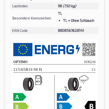
Lastindex
98
(750 kg)
TL
Besondere Kennzeichen
TL
= Ohne Schlauch
EAN Code
8808563628141