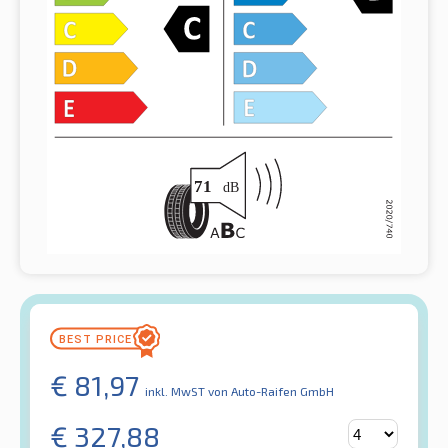
€
81,97
inkl. MwST
von Auto-Raifen GmbH
€
327,88