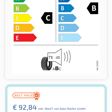
€
92,84
inkl. MwST
von Auto-Raifen GmbH