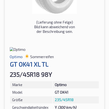
(Lieferung ohne Felge)
Bild kann abweichend von
der Beschreibung sein.
Optimo
Sommerreifen
GT OK41 XL TL
235/45R18 98Y
Marke
Optimo
Model
GT OK41
Größe
235/45R18
Geschwindigkeitsindex
Y
(300 km/h)