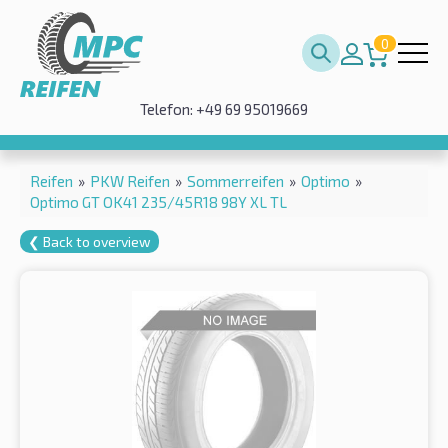
0
Telefon: +49 69 95019669
Reifen
»
PKW Reifen
»
Sommerreifen
»
Optimo
»
Optimo GT OK41 235/45R18 98Y XL TL
❮ Back to overview