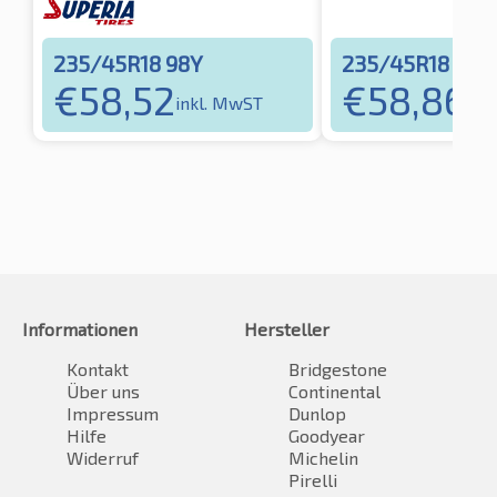
235/45R18 98Y
235/45R18 98Y
€
58,52
€
58,86
inkl. MwST
ink
Informationen
Hersteller
Kontakt
Bridgestone
Über uns
Continental
Impressum
Dunlop
Hilfe
Goodyear
Widerruf
Michelin
Pirelli