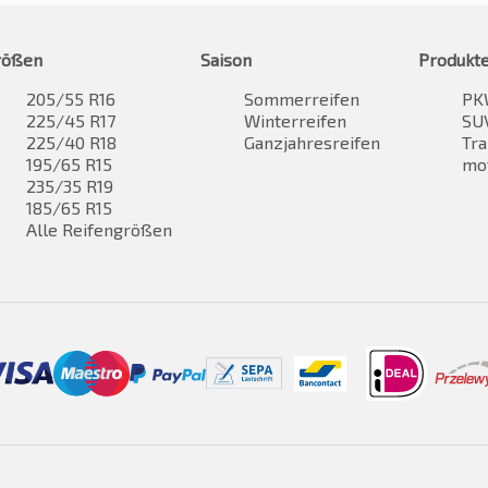
rößen
Saison
Produkt
205/55 R16
Sommerreifen
PK
225/45 R17
Winterreifen
SUV
225/40 R18
Ganzjahresreifen
Tra
195/65 R15
mo
235/35 R19
185/65 R15
Alle Reifengrößen