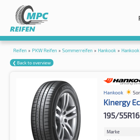
Reifen
»
PKW Reifen
»
Sommerreifen
»
Hankook
»
Hankook 
❮ Back to overview
Hankook
So
Kinergy Ec
195/55R16
Marke