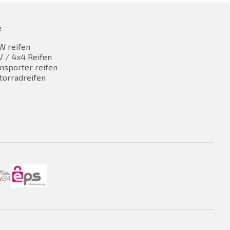
e
W reifen
 / 4x4 Reifen
nsporter reifen
torradreifen