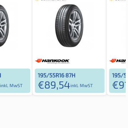
H
195/55R16 87H
195/5
€
89,54
€
9
inkl. MwST
inkl. MwST