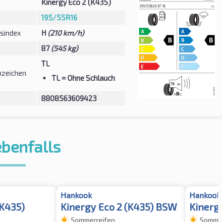
Kinergy Eco 2 (K435)
195/55R16
sindex
H
(210 km/h)
87
(545 kg)
TL
zeichen
TL
= Ohne Schlauch
8808563609423
ebenfalls
Hankook
Hankook
(K435)
Kinergy Eco 2 (K435) BSW
Kinergy
Sommerreifen
Sommer