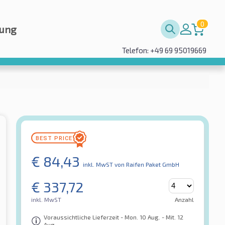
0
rung
Telefon: +49 69 95019669
€
84,43
inkl. MwST
von Raifen Paket GmbH
€
337,72
inkl. MwST
Anzahl
Voraussichtliche Lieferzeit - Mon. 10 Aug. - Mit. 12
Aug.