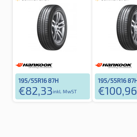
195/55R16 87H
195/55R16 87
€
82,33
€
100,96
inkl. MwST