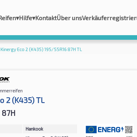
Reifen
▾
Hilfe
▾
Kontakt
Über uns
Verkäuferregistrie
Kinergy Eco 2 (K435) 195/55R16 87H TL
mmerreifen
o 2 (K435) TL
 87H
Hankook