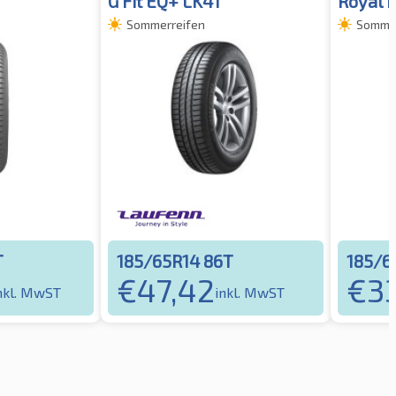
G Fit EQ+ LK41
Royal 
Sommerreifen
Sommer
T
185/65R14 86T
185/6
€
47,42
€
3
nkl. MwST
inkl. MwST