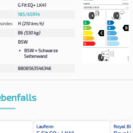
G Fit EQ+ LK41
185/65R14
sindex
H
(210 km/h)
86
(530 kg)
BSW
BSW
= Schwarze
Seitenwand
8808563546346
ebenfalls
Laufenn
Royal Bl