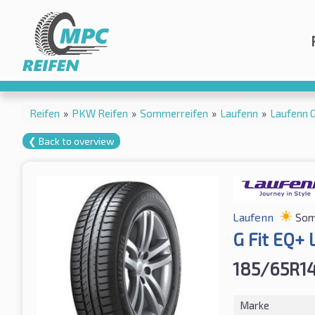
Reifen
»
PKW Reifen
»
Sommerreifen
»
Laufenn
»
Laufenn 
❮ Back to overview
Laufenn
Som
G Fit EQ+
185/65R1
Marke