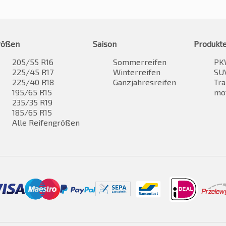
rößen
Saison
Produkt
205/55 R16
Sommerreifen
PK
225/45 R17
Winterreifen
SUV
225/40 R18
Ganzjahresreifen
Tra
195/65 R15
mo
235/35 R19
185/65 R15
Alle Reifengrößen