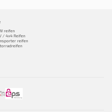
e
W reifen
 / 4x4 Reifen
nsporter reifen
torradreifen