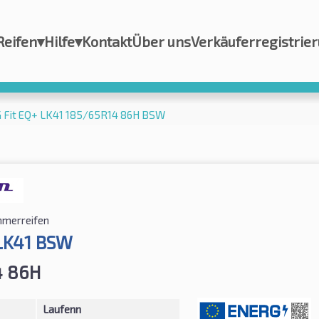
Reifen
▾
Hilfe
▾
Kontakt
Über uns
Verkäuferregistrie
G Fit EQ+ LK41 185/65R14 86H BSW
merreifen
 LK41 BSW
4 86H
Laufenn