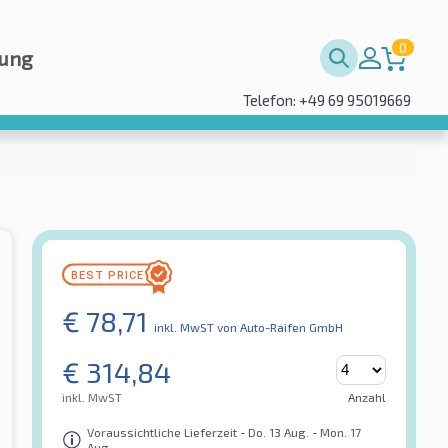
0
rung
Telefon: +49 69 95019669
€
78,71
inkl. MwST
von Auto-Raifen GmbH
€
314,84
inkl. MwST
Anzahl
Voraussichtliche Lieferzeit - Do. 13 Aug. - Mon. 17
Aug.