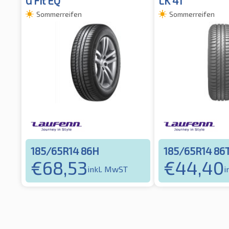
G Fit EQ
LK 41
Sommerreifen
Sommerreifen
185/65R14 86H
185/65R14 86
€
68,53
€
44,40
inkl. MwST
i