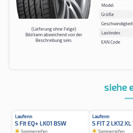
Model
Größe
Geschwindigkeit
(Lieferung ohne Felge)
Lastindex
Bild kann abweichend von der
Beschreibung sein.
EAN Code
siehe 
Laufenn
Laufenn
S Fit EQ+ LK01 BSW
S FIT 2 LK12 XL
Sommerreifen
Sommerreifen