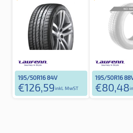
195/50R16 84V
195/50R16 88
€
126,59
€
80,48
inkl. MwST
i