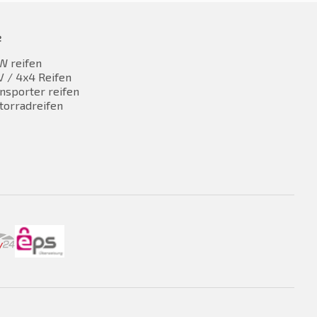
e
W reifen
 / 4x4 Reifen
nsporter reifen
torradreifen