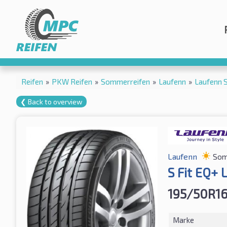
Reifen
»
PKW Reifen
»
Sommerreifen
»
Laufenn
»
Laufenn 
❮ Back to overview
Laufenn
Som
S Fit EQ+ 
195/50R1
Marke