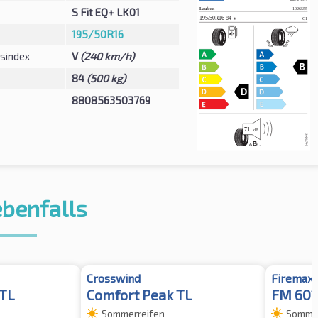
S Fit EQ+ LK01
195/50R16
sindex
V
(240 km/h)
84
(500 kg)
8808563503769
ebenfalls
Crosswind
Firemax
 TL
Comfort Peak TL
FM 601
Sommerreifen
Sommer