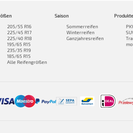
rößen
Saison
Produkt
205/55 R16
Sommerreifen
PK
225/45 R17
Winterreifen
SUV
225/40 R18
Ganzjahresreifen
Tra
195/65 R15
mo
235/35 R19
185/65 R15
Alle Reifengrößen