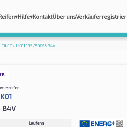
Reifen
▾
Hilfe
▾
Kontakt
Über uns
Verkäuferregistrie
S Fit EQ+ LK01 195/50R16 84V
merreifen
LK01
6 84V
Laufenn