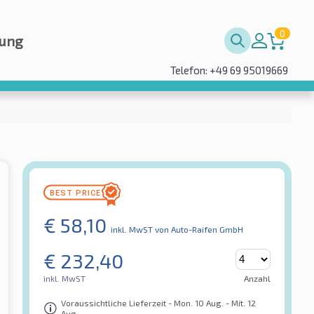
0
rung
Telefon: +49 69 95019669
€
58,10
inkl. MwST
von Auto-Raifen GmbH
€
232,40
inkl. MwST
Anzahl
Voraussichtliche Lieferzeit - Mon. 10 Aug. - Mit. 12
Aug.