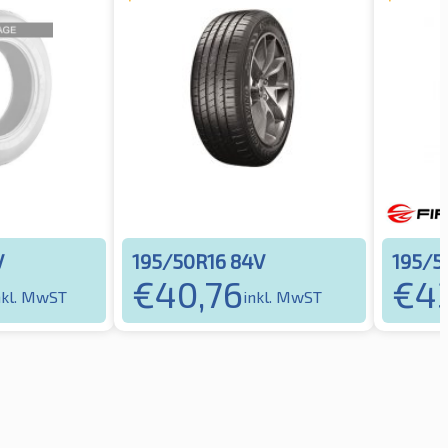
V
195/50R16 84V
195/5
€
40,76
€
4
nkl. MwST
inkl. MwST