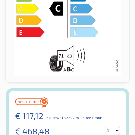
€
117,12
inkl. MwST
von Auto-Raifen GmbH
€
468,48