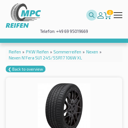
0
Telefon: +49 69 95019669
Reifen
»
PKW Reifen
»
Sommerreifen
»
Nexen
»
Nexen N'Fera SU1 245/55R17 106W XL
❮ Back to overview