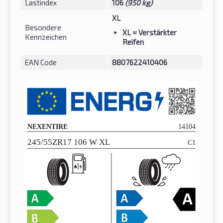
Lastindex
106
(950 kg)
XL
Besondere
XL
= Verstärkter
Kennzeichen
Reifen
EAN Code
8807622410406