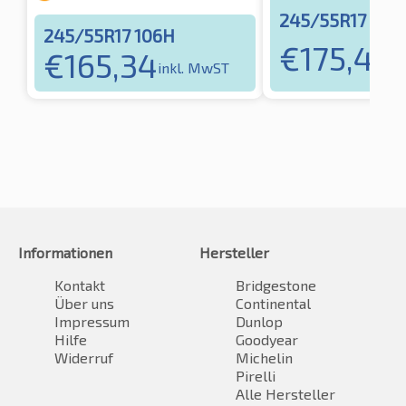
245/55R17 106
245/55R17 106H
€
175,40
€
165,34
i
inkl. MwST
Informationen
Hersteller
Kontakt
Bridgestone
Über uns
Continental
Impressum
Dunlop
Hilfe
Goodyear
Widerruf
Michelin
Pirelli
Alle Hersteller