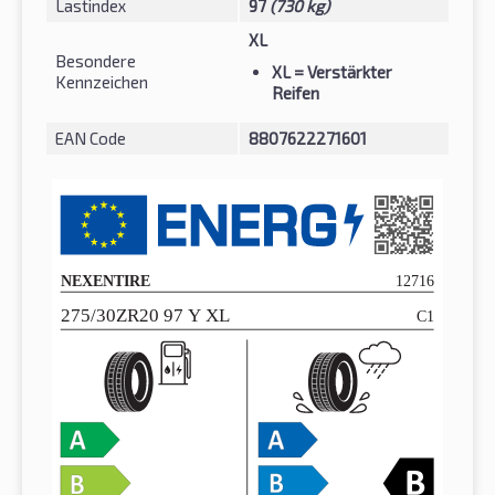
Lastindex
97
(730 kg)
XL
Besondere
XL
= Verstärkter
Kennzeichen
Reifen
EAN Code
8807622271601