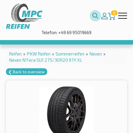
0
Telefon: +49 69 95019669
Reifen
»
PKW Reifen
»
Sommerreifen
»
Nexen
»
Nexen N'Fera SU1 275/30R20 97Y XL
❮ Back to overview