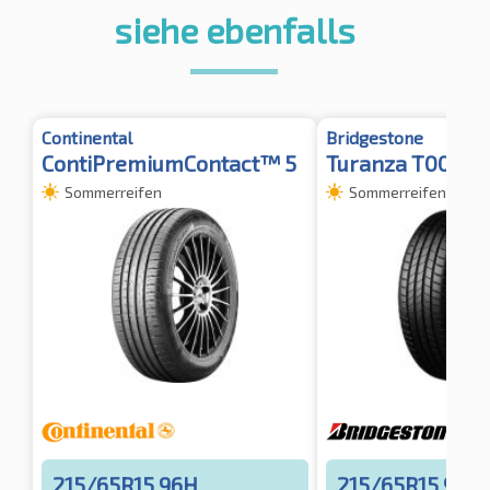
siehe ebenfalls
Continental
Bridgestone
ContiPremiumContact™ 5
Turanza T005
Sommerreifen
Sommerreifen
215/65R15 96H
215/65R15 96H