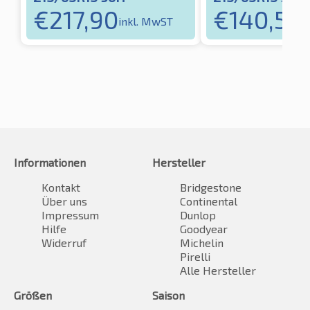
€
217,90
€
140,59
inkl. MwST
i
Informationen
Hersteller
Kontakt
Bridgestone
Über uns
Continental
Impressum
Dunlop
Hilfe
Goodyear
Widerruf
Michelin
Pirelli
Alle Hersteller
Größen
Saison