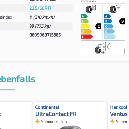
225/60R17
sindex
H
(210 km/h)
99
(775 kg)
8605068715365
ebenfalls
Continental
Hankook
t
UltraContact FR
Ventus
Sommerreifen
Sommer