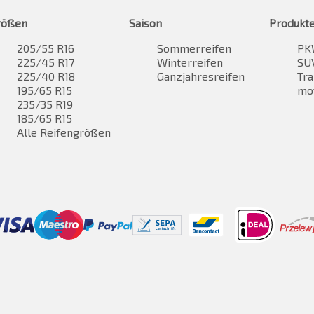
rößen
Saison
Produkt
205/55 R16
Sommerreifen
PK
225/45 R17
Winterreifen
SUV
225/40 R18
Ganzjahresreifen
Tra
195/65 R15
mo
235/35 R19
185/65 R15
Alle Reifengrößen