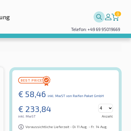
0
rung
Telefon: +49 69 95019669
€
58,46
inkl. MwST
von Raifen Paket GmbH
€
233,84
inkl. MwST
Anzahl
Voraussichtliche Lieferzeit - Di 11 Aug. - Fr. 14 Aug.