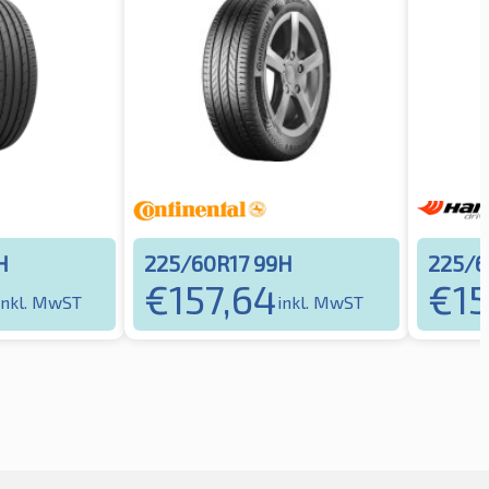
H
225/60R17 99H
225/6
€
157,64
€
1
inkl. MwST
inkl. MwST