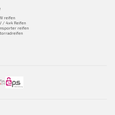
e
W reifen
 / 4x4 Reifen
nsporter reifen
torradreifen