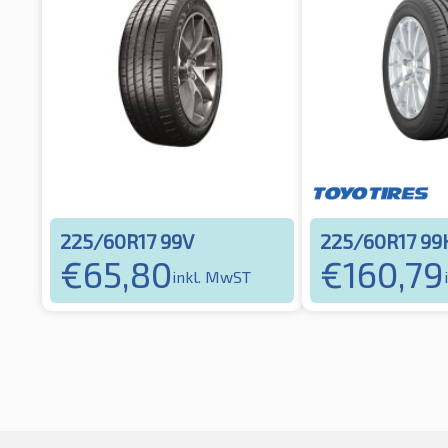
225/60R17 99V
225/60R17 99
€
65,80
€
160,79
inkl. MwST