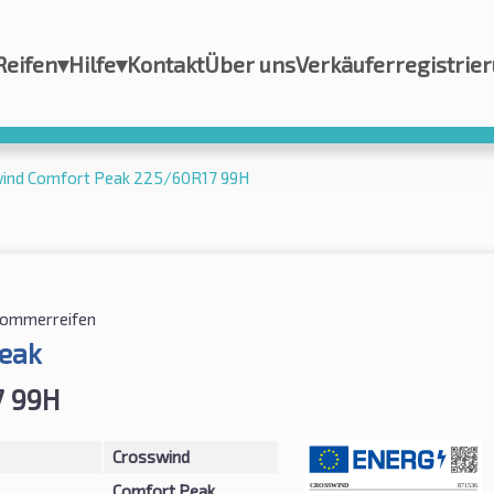
Reifen
▾
Hilfe
▾
Kontakt
Über uns
Verkäuferregistrie
ind Comfort Peak 225/60R17 99H
ommerreifen
eak
7 99H
Crosswind
Comfort Peak