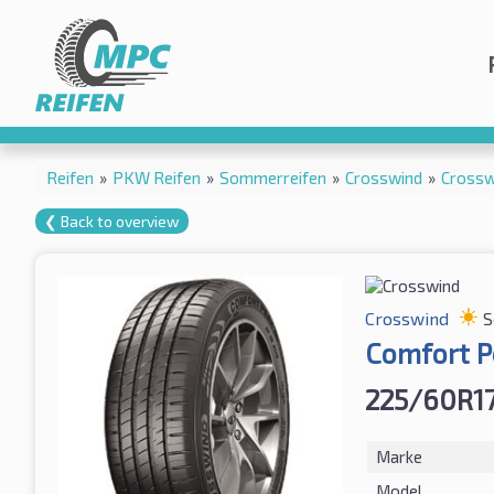
Reifen
»
PKW Reifen
»
Sommerreifen
»
Crosswind
»
Crossw
❮ Back to overview
Crosswind
S
Comfort P
225/60R1
Marke
Model