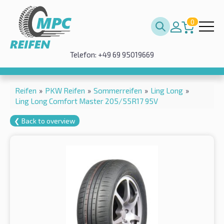
0
Telefon: +49 69 95019669
Reifen
»
PKW Reifen
»
Sommerreifen
»
Ling Long
»
Ling Long Comfort Master 205/55R17 95V
❮ Back to overview