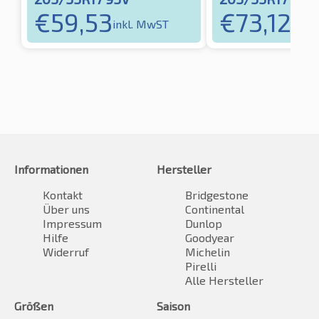
€
59,53
€
73,12
inkl. MwST
inkl
Informationen
Hersteller
Kontakt
Bridgestone
Über uns
Continental
Impressum
Dunlop
Hilfe
Goodyear
Widerruf
Michelin
Pirelli
Alle Hersteller
Größen
Saison