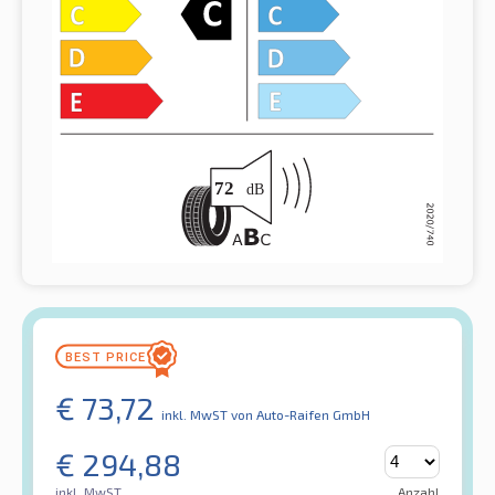
€
73,72
inkl. MwST
von Auto-Raifen GmbH
€
294,88
inkl. MwST
Anzahl