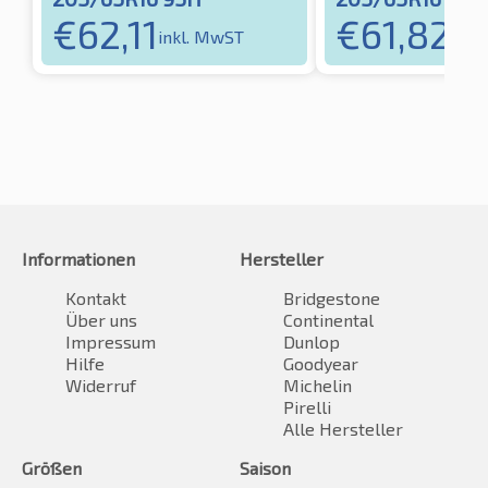
€
62,11
€
61,82
inkl. MwST
inkl
Informationen
Hersteller
Kontakt
Bridgestone
Über uns
Continental
Impressum
Dunlop
Hilfe
Goodyear
Widerruf
Michelin
Pirelli
Alle Hersteller
Größen
Saison