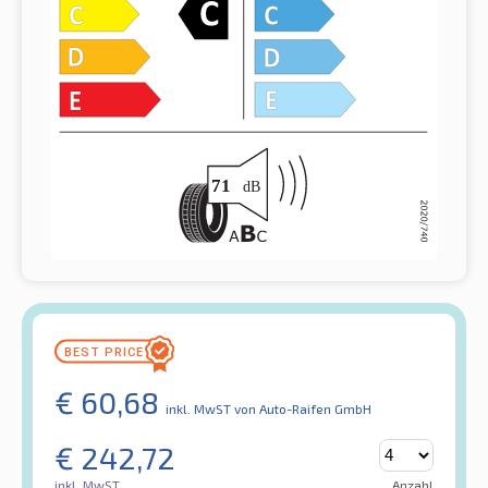
€
60,68
inkl. MwST
von Auto-Raifen GmbH
€
242,72
inkl. MwST
Anzahl