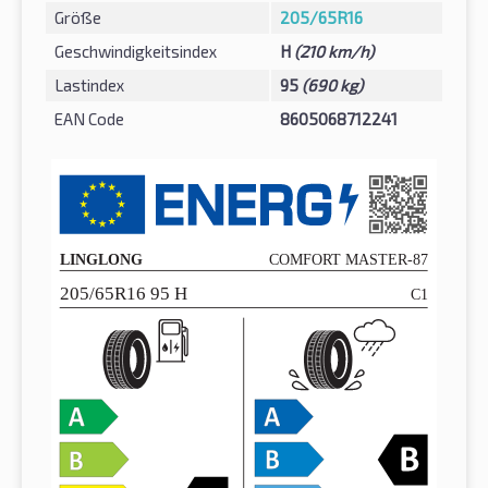
Größe
205/65R16
Geschwindigkeitsindex
H
(210 km/h)
Lastindex
95
(690 kg)
EAN Code
8605068712241