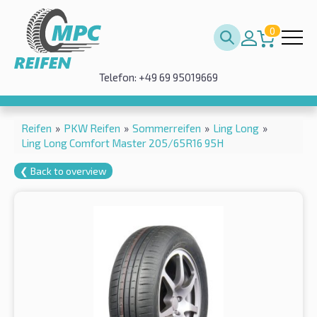
0
Telefon: +49 69 95019669
Reifen
»
PKW Reifen
»
Sommerreifen
»
Ling Long
»
Ling Long Comfort Master 205/65R16 95H
❮ Back to overview