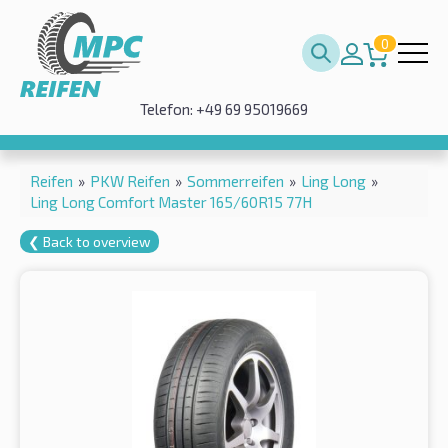
0
Telefon: +49 69 95019669
Reifen
»
PKW Reifen
»
Sommerreifen
»
Ling Long
»
Ling Long Comfort Master 165/60R15 77H
❮ Back to overview