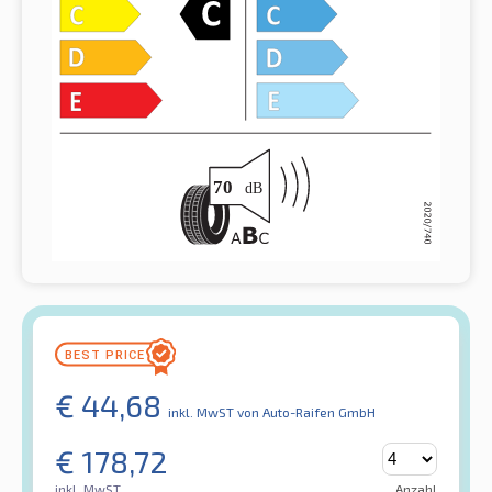
€
44,68
inkl. MwST
von Auto-Raifen GmbH
€
178,72
inkl. MwST
Anzahl