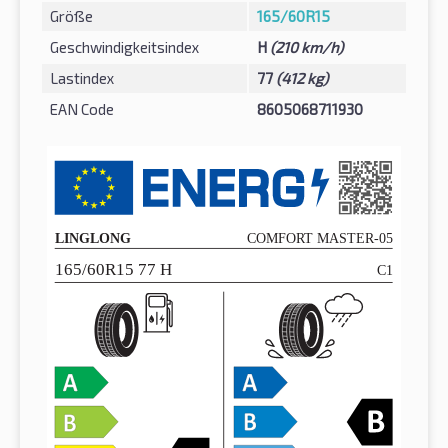
Größe
165/60R15
Geschwindigkeitsindex
H
(210 km/h)
Lastindex
77
(412 kg)
EAN Code
8605068711930