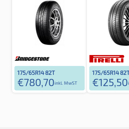
175/65R14 82T
175/65R14 82
€
780,70
€
125,50
inkl. MwST