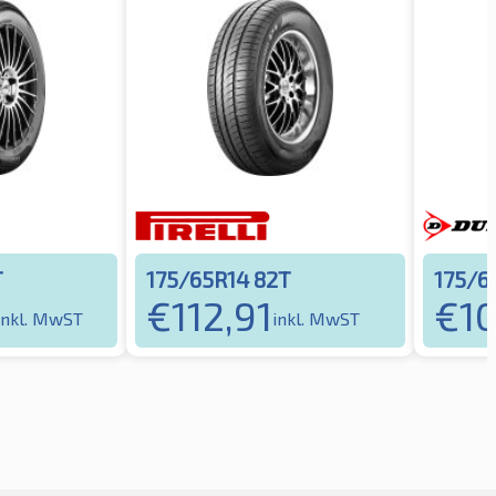
T
175/65R14 82T
175/6
€
112,91
€
1
inkl. MwST
inkl. MwST