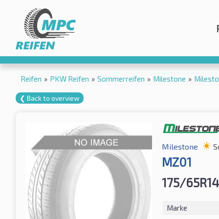
Reifen
»
PKW Reifen
»
Sommerreifen
»
Milestone
»
Milest
❮ Back to overview
Milestone
S
MZ01
175/65R14
Marke