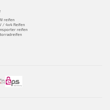
e
W reifen
 / 4x4 Reifen
nsporter reifen
torradreifen