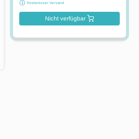
Kostenloser Versand
Nicht verfügbar
Continental
 Sport
ContiEcoContact™ 5
reifen
Sommerreifen