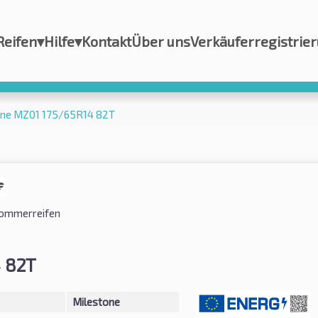
Reifen
▾
Hilfe
▾
Kontakt
Über uns
Verkäuferregistrie
one MZ01 175/65R14 82T
ommerreifen
 82T
Milestone