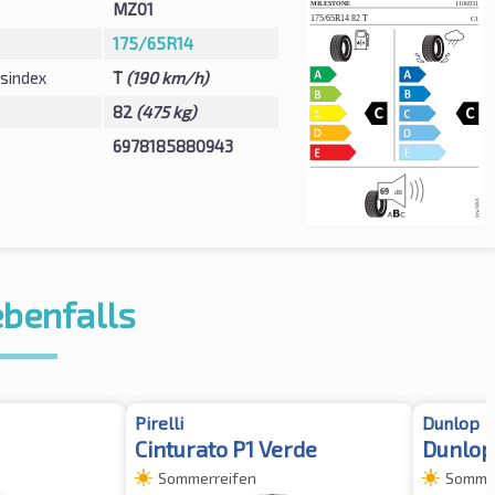
MZ01
175/65R14
sindex
T
(190 km/h)
82
(475 kg)
6978185880943
ebenfalls
Pirelli
Dunlop
Cinturato P1 Verde
Dunlop
Sommerreifen
Sommer