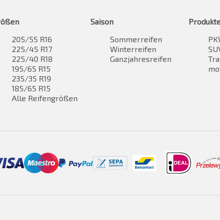
rößen
Saison
Produkt
205/55 R16
Sommerreifen
PK
225/45 R17
Winterreifen
SUV
225/40 R18
Ganzjahresreifen
Tra
195/65 R15
mo
235/35 R19
185/65 R15
Alle Reifengrößen