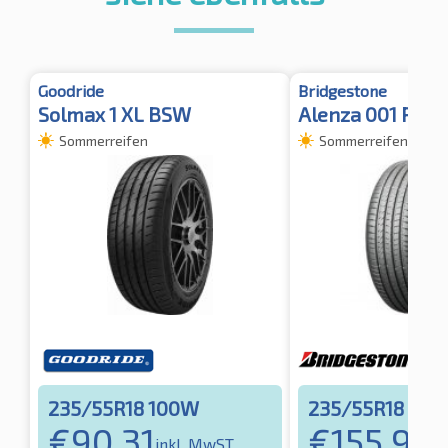
Goodride
Bridgestone
Solmax 1 XL BSW
Alenza 001 ROF
Sommerreifen
Sommerreifen
235/55R18 100W
235/55R18 10
€
90,31
€
155,94
inkl. MwST
i