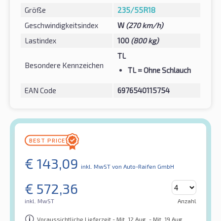
Größe
235/55R18
Geschwindigkeitsindex
W
(270 km/h)
Lastindex
100
(800 kg)
TL
Besondere Kennzeichen
TL
= Ohne Schlauch
EAN Code
6976540115754
€
143,09
inkl. MwST
von Auto-Raifen GmbH
€
572,36
inkl. MwST
Anzahl
Voraussichtliche Lieferzeit - Mit. 12 Aug. - Mit. 19 Aug.