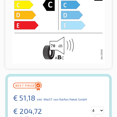
€
51,18
inkl. MwST
von Raifen Paket GmbH
€
204,72