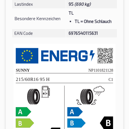
Lastindex
95
(690 kg)
TL
Besondere Kennzeichen
TL
= Ohne Schlauch
EAN Code
6976540115631