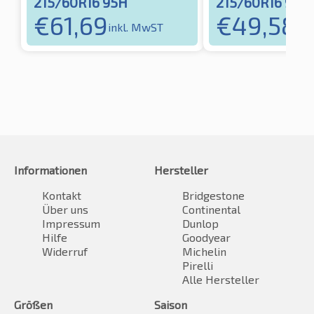
215/60R16 95H
215/60R16 95H
€
61,69
€
49,58
inkl. MwST
ink
Informationen
Hersteller
Kontakt
Bridgestone
Über uns
Continental
Impressum
Dunlop
Hilfe
Goodyear
Widerruf
Michelin
Pirelli
Alle Hersteller
Größen
Saison