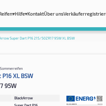
Reifen
▾
Hilfe
▾
Kontakt
Über uns
Verkäuferregistrie
Arrow Super Dart P16 215/50ZR17 95W XL BSW
Sommerreifen
t P16 XL BSW
17 95W
BlackArrow
Super Dart P16