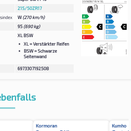
215/50ZR17
sindex
W
(270 km/h)
95
(690 kg)
XL BSW
XL
= Verstärkter Reifen
BSW
= Schwarze
Seitenwand
6973307192508
ebenfalls
Kormoran
Kumho