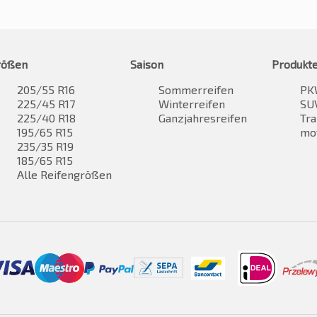
rößen
Saison
Produkt
205/55 R16
Sommerreifen
PK
225/45 R17
Winterreifen
SUV
225/40 R18
Ganzjahresreifen
Tra
195/65 R15
mo
235/35 R19
185/65 R15
Alle Reifengrößen