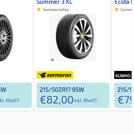
Summer 3 XL
Ecsta 
Sommerreifen
Sommer
5W
215/50ZR17 95W
215/5
€
82,00
€
7
nkl. MwST
inkl. MwST