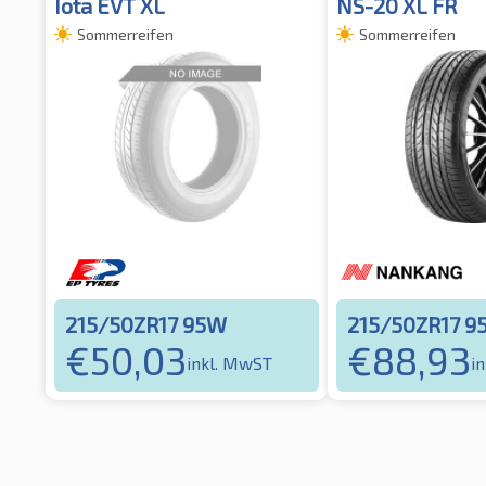
Iota EVT XL
NS-20 XL FR
Sommerreifen
Sommerreifen
215/50ZR17 95W
215/50ZR17 9
€
50,03
€
88,93
inkl. MwST
i