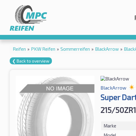
Reifen
»
PKW Reifen
»
Sommerreifen
»
BlackArrow
»
Black
❮ Back to overview
BlackArrow
Super Dar
215/50ZR
Marke
Model