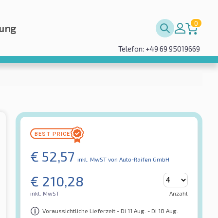
0
rung
Telefon: +49 69 95019669
€
52,57
inkl. MwST
von Auto-Raifen GmbH
€
210,28
inkl. MwST
Anzahl
Voraussichtliche Lieferzeit - Di 11 Aug. - Di 18 Aug.