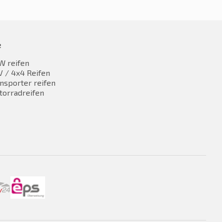
e
W reifen
 / 4x4 Reifen
nsporter reifen
torradreifen