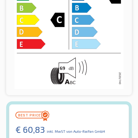
€
60,83
inkl. MwST
von Auto-Raifen GmbH