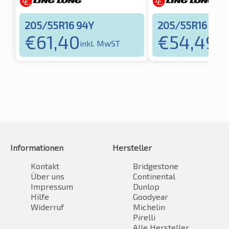
205/55R16 94Y
205/55R16 91V
€
61,40
€
54,49
inkl. MwST
ink
Informationen
Hersteller
Kontakt
Bridgestone
Über uns
Continental
Impressum
Dunlop
Hilfe
Goodyear
Widerruf
Michelin
Pirelli
Alle Hersteller