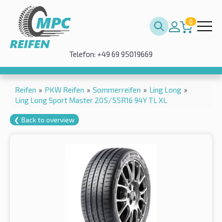
0
Telefon: +49 69 95019669
Reifen
»
PKW Reifen
»
Sommerreifen
»
Ling Long
»
Ling Long Sport Master 205/55R16 94Y TL XL
❮ Back to overview