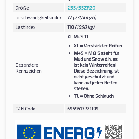
Größe
255/55ZR20
Geschwindigkeitsindex
W
(270 km/h)
Lastindex
110
(1060 kg)
XL M+S TL
XL
= Verstärkter Reifen
M+S
= M & S steht für
Mud und Snow d.h. es
Besondere
ist kein Winterreifen!
Kennzeichen
Diese Bezeichnung ist
nicht geschützt und
kann auf jeden Reifen
stehen.
TL
= Ohne Schlauch
EAN Code
6959613721199