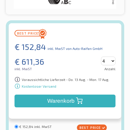
€
152,84
inkl. MwST
von Auto-Raifen GmbH
€
611,36
inkl. MwST
Anzahl
Voraussichtliche Lieferzeit - Do. 13 Aug. - Mon. 17 Aug.
Kostenloser Versand
Warenkorb
€
152,84
inkl. MwST