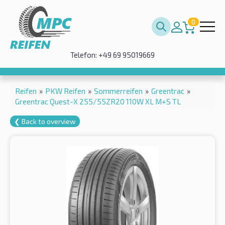
0
Telefon: +49 69 95019669
Reifen
»
PKW Reifen
»
Sommerreifen
»
Greentrac
»
Greentrac Quest-X 255/55ZR20 110W XL M+S TL
❮ Back to overview