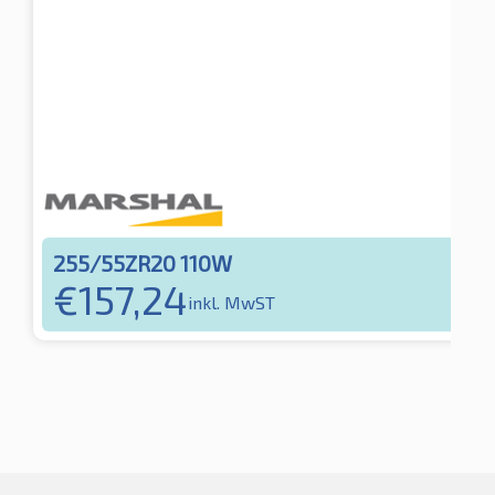
255/55ZR20 110W
€
157,24
inkl. MwST