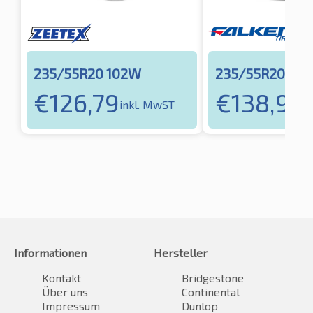
235/55R20 102W
235/55R20 105
€
126,79
€
138,95
inkl. MwST
i
Informationen
Hersteller
Kontakt
Bridgestone
Über uns
Continental
Impressum
Dunlop