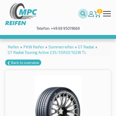
0
Telefon: +49 69 95019669
Reifen
»
PKW Reifen
»
Sommerreifen
»
GT Radial
»
GT Radial Touring Active 235/55R20 102W TL
❮ Back to overview