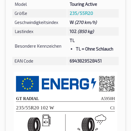
Model
Touring Active
Größe
235/55R20
Geschwindigkeitsindex
W
(270 km/h)
Lastindex
102
(850 kg)
TL
Besondere Kennzeichen
TL
= Ohne Schlauch
EAN Code
6943829528451