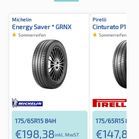
Michelin
Pirelli
Energy Saver * GRNX
Cinturato P1 TL
Sommerreifen
Sommerreifen
175/65R15 84H
175/65R15 84H
€
198,38
€
147,89
inkl. MwST
i