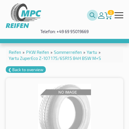
0
Telefon: +49 69 95019669
Reifen
»
PKW Reifen
»
Sommerreifen
»
Yartu
»
Yartu ZuperEco Z-107 175/65R15 84H BSW M+S
❮ Back to overview