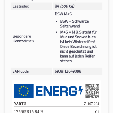
Lastindex
84
(500 kg)
BSW M+S
BSW
= Schwarze
Seitenwand
M+S
= M & S steht für
Besondere
Mud und Snow d.h. es
Kennzeichen
ist kein Winterreifen!
Diese Bezeichnung ist
nicht geschützt und
kann auf jeden Reifen
stehen.
EAN Code
6938112649098