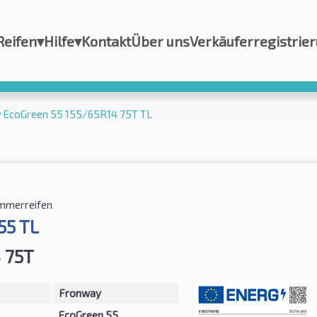
Reifen
▾
Hilfe
▾
Kontakt
Über uns
Verkäuferregistrie
 EcoGreen 55 155/65R14 75T TL
mmerreifen
55 TL
 75T
Fronway
EcoGreen 55