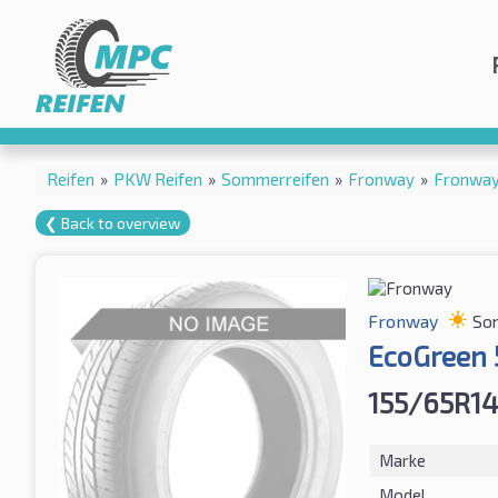
Reifen
»
PKW Reifen
»
Sommerreifen
»
Fronway
»
Fronway
❮ Back to overview
Fronway
So
EcoGreen 
155/65R14
Marke
Model