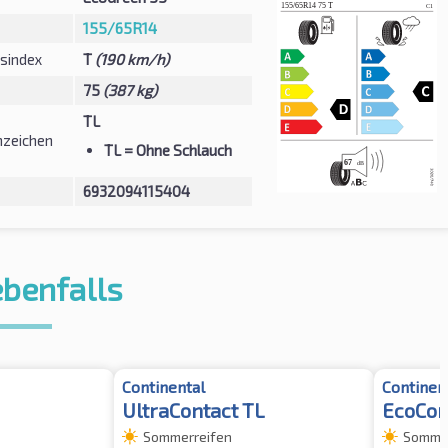
155/65R14
sindex
T
(190 km/h)
75
(387 kg)
TL
zeichen
TL
= Ohne Schlauch
6932094115404
ebenfalls
Continental
Continen
UltraContact TL
EcoCon
Sommerreifen
Sommer