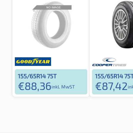
155/65R14 75T
155/65R14 75
€
88,36
€
87,42
inkl. MwST
in