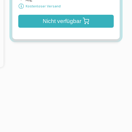
Kostenloser Versand
Nicht verfügbar
tal
Barum
tact 6 TL
Bravuris 5HM
reifen
Sommerreifen