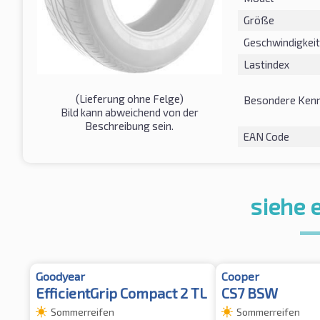
Größe
Geschwindigkeit
Lastindex
(Lieferung ohne Felge)
Besondere Kenn
Bild kann abweichend von der
Beschreibung sein.
EAN Code
siehe 
Goodyear
Cooper
EfficientGrip Compact 2 TL
CS7 BSW
Sommerreifen
Sommerreifen