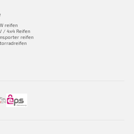
e
W reifen
 / 4x4 Reifen
nsporter reifen
torradreifen