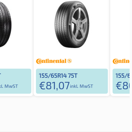
T
155/65R14 75T
155/6
€
81,07
€
80
kl. MwST
inkl. MwST