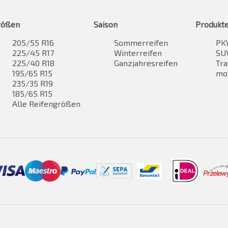
rößen
Saison
Produkt
205/55 R16
Sommerreifen
PK
225/45 R17
Winterreifen
SUV
225/40 R18
Ganzjahresreifen
Tra
195/65 R15
mo
235/35 R19
185/65 R15
Alle Reifengrößen