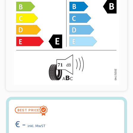
€
-
inkl. MwST