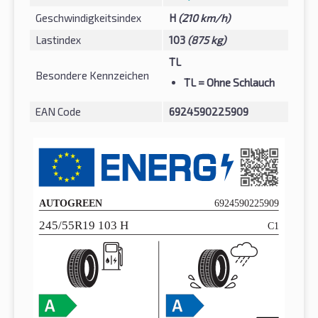
Geschwindigkeitsindex
H
(210 km/h)
Lastindex
103
(875 kg)
TL
Besondere Kennzeichen
TL
= Ohne Schlauch
EAN Code
6924590225909