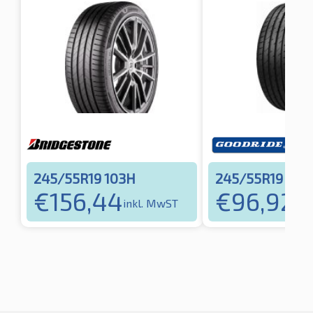
245/55R19 103H
245/55R19 103
€
156,44
€
96,92
inkl. MwST
ink