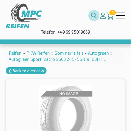
0
Telefon: +49 69 95019669
Reifen
»
PKW Reifen
»
Sommerreifen
»
Autogreen
»
Autogreen Sport Macro SSC3 245/55R19 103H TL
❮ Back to overview