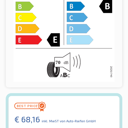
€
68,16
inkl. MwST
von Auto-Raifen GmbH