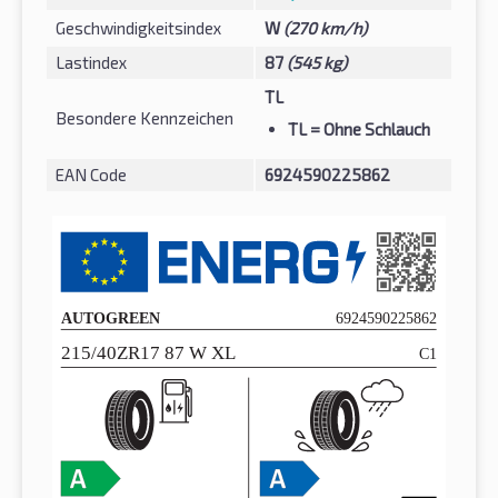
Geschwindigkeitsindex
W
(270 km/h)
Lastindex
87
(545 kg)
TL
Besondere Kennzeichen
TL
= Ohne Schlauch
EAN Code
6924590225862