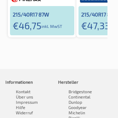
215/40R17 87W
215/40R17 87W
€
46,75
€
47,33
inkl. MwST
ink
Informationen
Hersteller
Kontakt
Bridgestone
Über uns
Continental
Impressum
Dunlop
Hilfe
Goodyear
Widerruf
Michelin
Pirelli