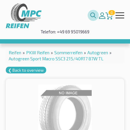
0
Telefon: +49 69 95019669
Reifen
»
PKW Reifen
»
Sommerreifen
»
Autogreen
»
Autogreen Sport Macro SSC3 215/40R17 87W TL
❮ Back to overview