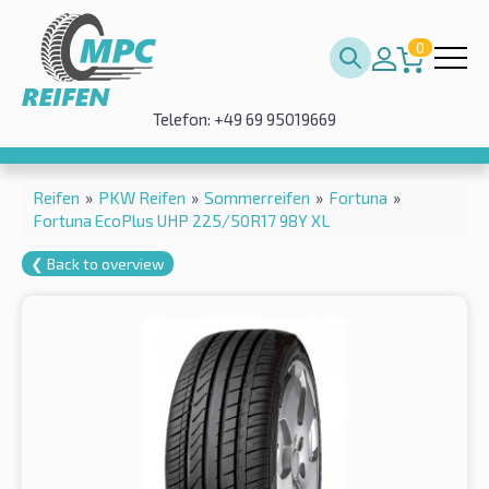
0
Telefon: +49 69 95019669
Reifen
»
PKW Reifen
»
Sommerreifen
»
Fortuna
»
Fortuna EcoPlus UHP 225/50R17 98Y XL
❮ Back to overview