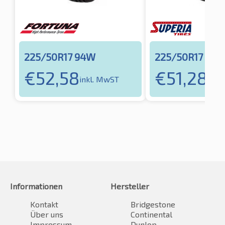
225/50R17 94W
225/50R17 98Y
€
52,58
€
51,28
inkl. MwST
inkl
Informationen
Hersteller
Kontakt
Bridgestone
Über uns
Continental
Impressum
Dunlop