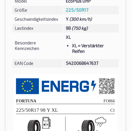
Model
EcoPlus UHP
Größe
225/50R17
Geschwindigkeitsindex
Y
(300 km/h)
Lastindex
98
(750 kg)
XL
Besondere
XL
= Verstärkter
Kennzeichen
Reifen
EAN Code
5420068647637