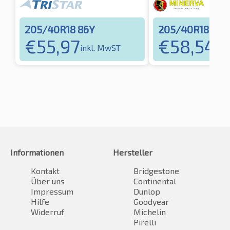
205/40R18 86Y
205/40R18 86Y
€
55,97
€
58,54
inkl. MwST
ink
Informationen
Hersteller
Kontakt
Bridgestone
Über uns
Continental
Impressum
Dunlop
Hilfe
Goodyear
Widerruf
Michelin
Pirelli