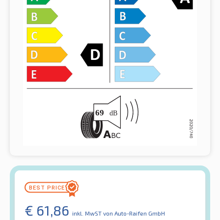
€
61,86
inkl. MwST
von Auto-Raifen GmbH