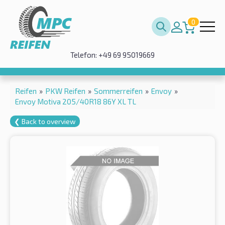
0
Telefon: +49 69 95019669
Reifen
»
PKW Reifen
»
Sommerreifen
»
Envoy
»
Envoy Motiva 205/40R18 86Y XL TL
❮ Back to overview