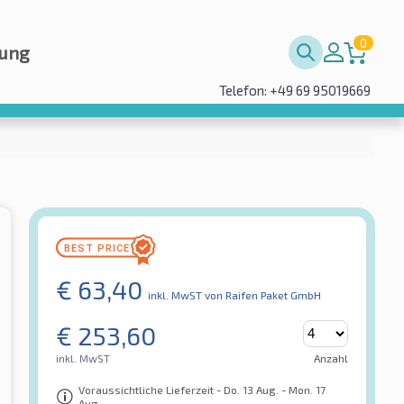
0
rung
Telefon: +49 69 95019669
€
63,40
inkl. MwST
von Raifen Paket GmbH
€
253,60
inkl. MwST
Anzahl
Voraussichtliche Lieferzeit - Do. 13 Aug. - Mon. 17
Aug.