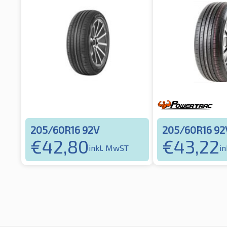
205/60R16 92V
205/60R16 92
€
42,80
€
43,22
inkl. MwST
i