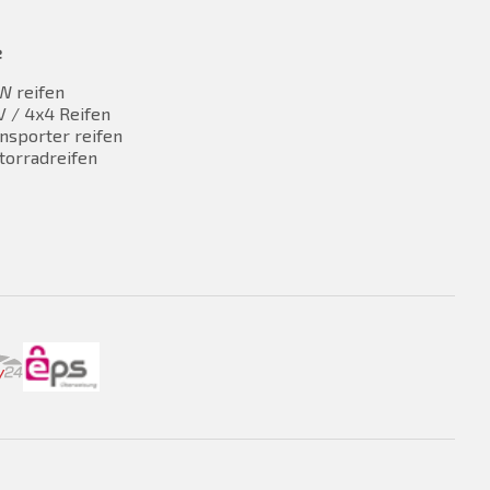
e
W reifen
 / 4x4 Reifen
nsporter reifen
torradreifen