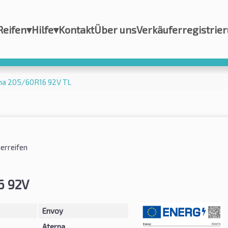
Reifen
▾
Hilfe
▾
Kontakt
Über uns
Verkäuferregistrie
na 205/60R16 92V TL
rreifen
6 92V
Envoy
Aterna