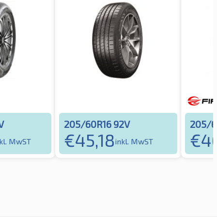
V
205/60R16 92V
205/6
€
45,18
€
4
nkl. MwST
inkl. MwST