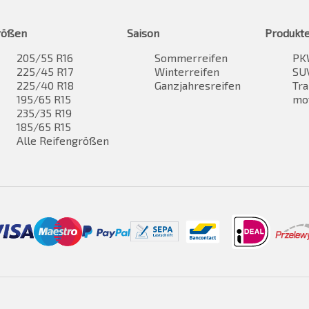
rößen
Saison
Produkt
205/55 R16
Sommerreifen
PK
225/45 R17
Winterreifen
SUV
225/40 R18
Ganzjahresreifen
Tra
195/65 R15
mo
235/35 R19
185/65 R15
Alle Reifengrößen