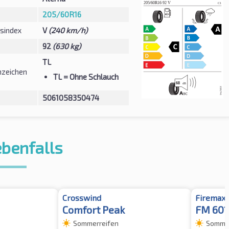
205/60R16
sindex
V
(240 km/h)
92
(630 kg)
TL
zeichen
TL
= Ohne Schlauch
5061058350474
ebenfalls
Crosswind
Firemax
Comfort Peak
FM 601
Sommerreifen
Sommer