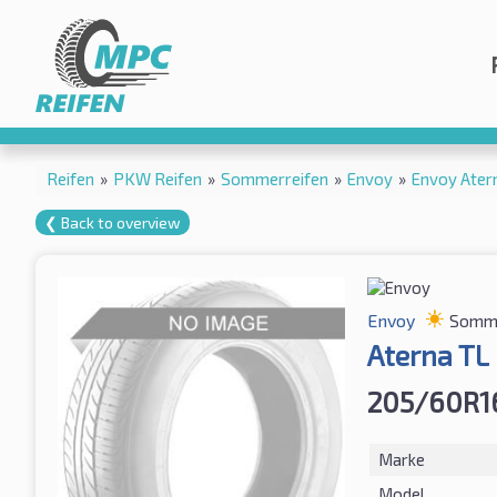
Reifen
»
PKW Reifen
»
Sommerreifen
»
Envoy
»
Envoy Ater
❮ Back to overview
Envoy
Somme
Aterna TL
205/60R1
Marke
Model