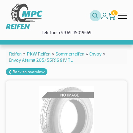
0
Telefon: +49 69 95019669
Reifen
»
PKW Reifen
»
Sommerreifen
»
Envoy
»
Envoy Aterna 205/55R16 91V TL
❮ Back to overview