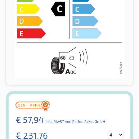
€
57,94
inkl. MwST
von Raifen Paket GmbH
€
231,76