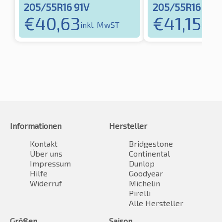
205/55R16 91V
205/55R16 91V
€
40,63
€
41,15
inkl. MwST
inkl.
Informationen
Hersteller
Kontakt
Bridgestone
Über uns
Continental
Impressum
Dunlop
Hilfe
Goodyear
Widerruf
Michelin
Pirelli
Alle Hersteller
Größen
Saison