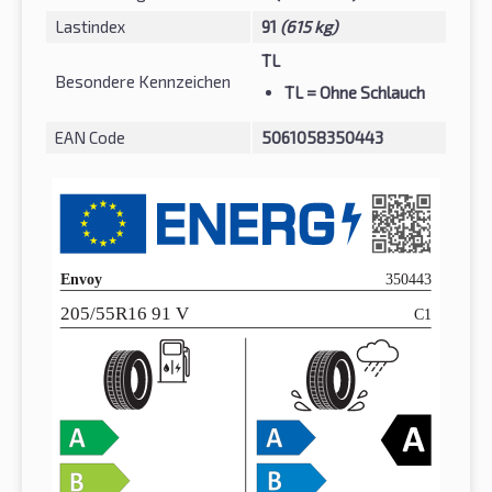
Lastindex
91
(615 kg)
TL
Besondere Kennzeichen
TL
= Ohne Schlauch
EAN Code
5061058350443