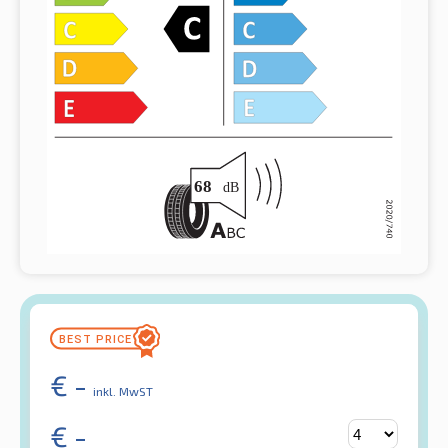
€
-
inkl. MwST
€
-