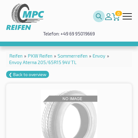
0
Telefon: +49 69 95019669
Reifen
»
PKW Reifen
»
Sommerreifen
»
Envoy
»
Envoy Aterna 205/65R15 94V TL
❮ Back to overview