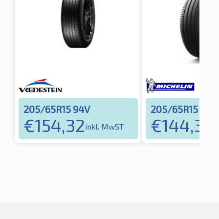
205/65R15 94V
205/65R15 94V
€
154,32
€
144,30
inkl. MwST
i