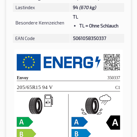
Lastindex
94
(670 kg)
TL
Besondere Kennzeichen
TL
= Ohne Schlauch
EAN Code
5061058350337