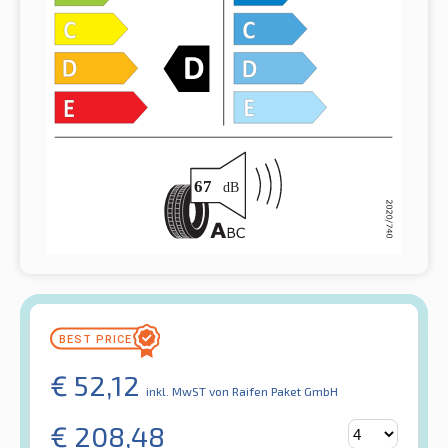
€
52,12
inkl. MwST
von Raifen Paket GmbH
€
208,48