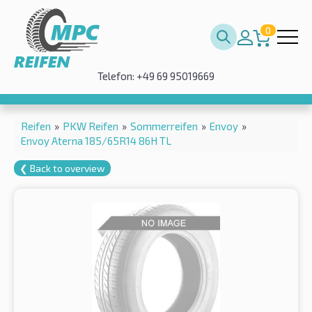
0
Telefon: +49 69 95019669
Reifen
»
PKW Reifen
»
Sommerreifen
»
Envoy
»
Envoy Aterna 185/65R14 86H TL
❮ Back to overview