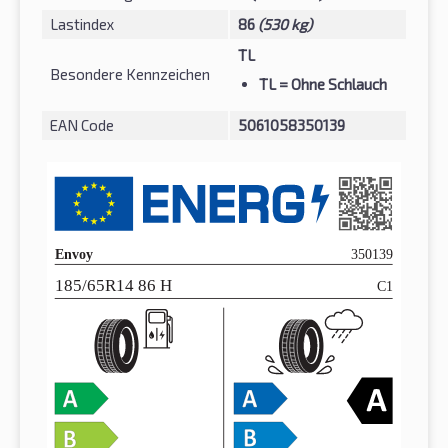
Lastindex
86
(530 kg)
TL
Besondere Kennzeichen
TL
= Ohne Schlauch
EAN Code
5061058350139