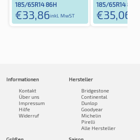
185/65R14 86H
185/65R14 86H
€
33,86
€
35,06
inkl. MwST
ink
Informationen
Hersteller
Kontakt
Bridgestone
Über uns
Continental
Impressum
Dunlop
Hilfe
Goodyear
Widerruf
Michelin
Pirelli
Alle Hersteller
Größen
Saison