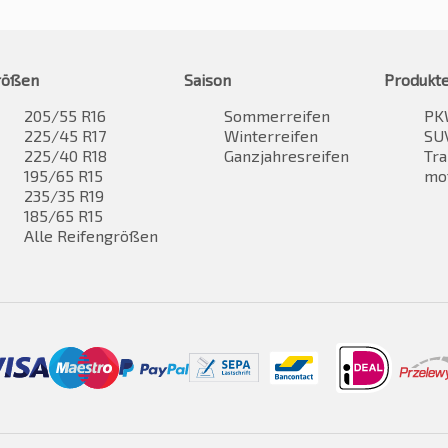
rößen
Saison
Produkt
205/55 R16
Sommerreifen
PK
225/45 R17
Winterreifen
SUV
225/40 R18
Ganzjahresreifen
Tra
195/65 R15
mo
235/35 R19
185/65 R15
Alle Reifengrößen