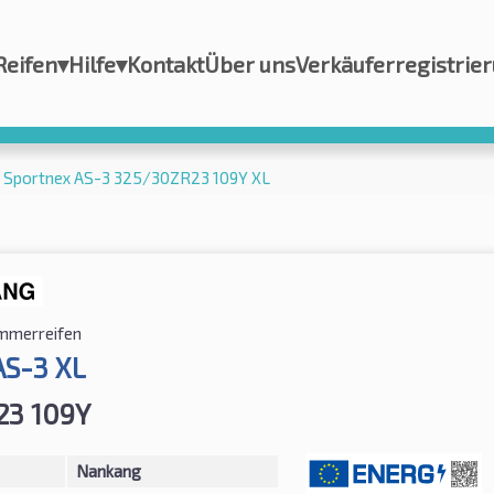
Reifen
▾
Hilfe
▾
Kontakt
Über uns
Verkäuferregistrie
 Sportnex AS-3 325/30ZR23 109Y XL
mmerreifen
AS-3 XL
23 109Y
Nankang