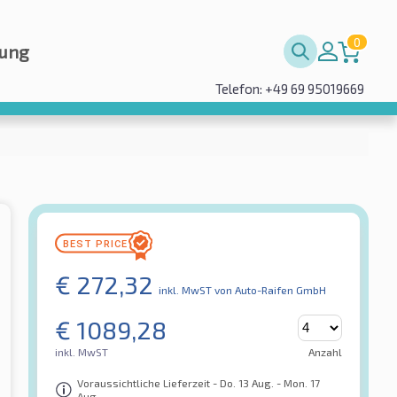
0
rung
Telefon: +49 69 95019669
€
272,32
inkl. MwST
von Auto-Raifen GmbH
€
1089,28
inkl. MwST
Anzahl
Voraussichtliche Lieferzeit - Do. 13 Aug. - Mon. 17
Aug.