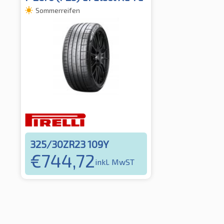
Sommerreifen
325/30ZR23 109Y
€
744,72
inkl. MwST