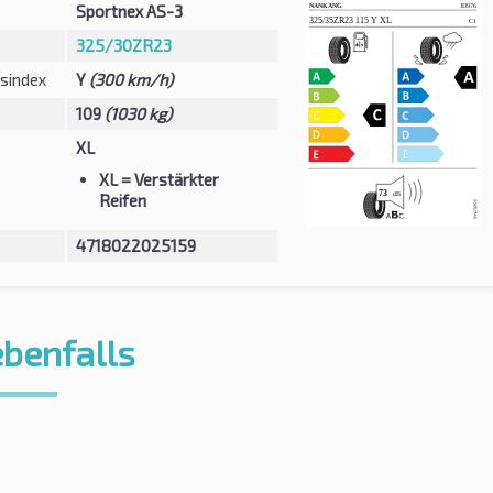
Sportnex AS-3
325/30ZR23
sindex
Y
(300 km/h)
109
(1030 kg)
XL
XL
= Verstärkter
Reifen
4718022025159
ebenfalls