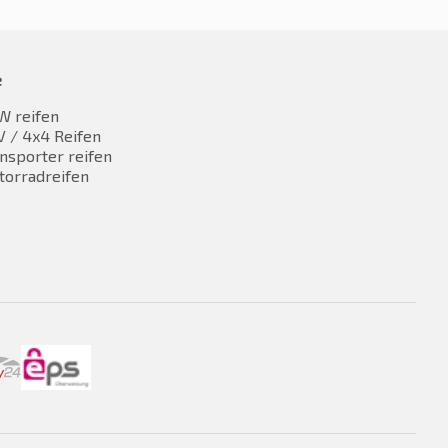
e
W reifen
 / 4x4 Reifen
nsporter reifen
torradreifen