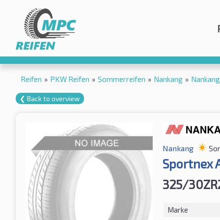
Reifen
»
PKW Reifen
»
Sommerreifen
»
Nankang
»
Nankang
❮ Back to overview
Nankang
So
Sportnex 
325/30ZR
Marke