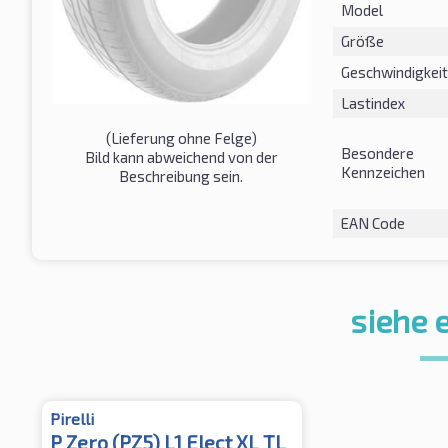
Model
Größe
Geschwindigkeit
Lastindex
(Lieferung ohne Felge)
Besondere
Bild kann abweichend von der
Kennzeichen
Beschreibung sein.
EAN Code
siehe 
Pirelli
P Zero (PZ5) L1 Elect XL TL