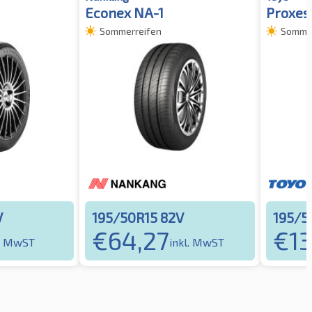
Econex NA-1
Proxes
Sommerreifen
Sommer
V
195/50R15 82V
195/5
€
64,27
€
1
l. MwST
inkl. MwST