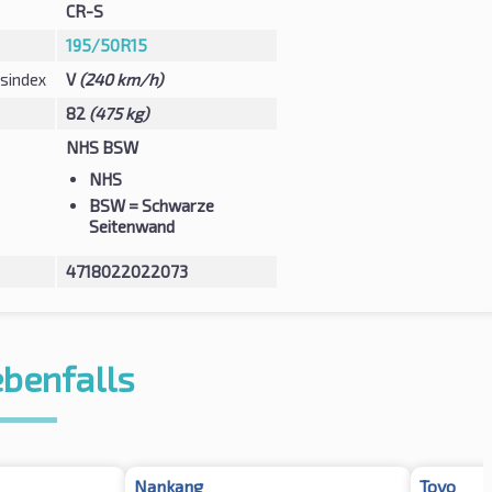
CR-S
195/50R15
sindex
V
(240 km/h)
82
(475 kg)
NHS BSW
NHS
BSW
= Schwarze
Seitenwand
4718022022073
ebenfalls
Nankang
Toyo