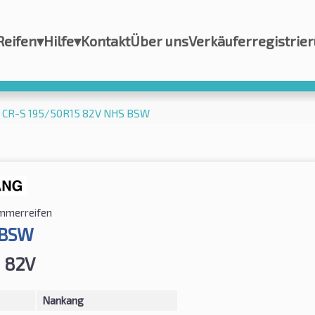
Reifen
▾
Hilfe
▾
Kontakt
Über uns
Verkäuferregistrie
 CR-S 195/50R15 82V NHS BSW
mmerreifen
 BSW
 82V
Nankang