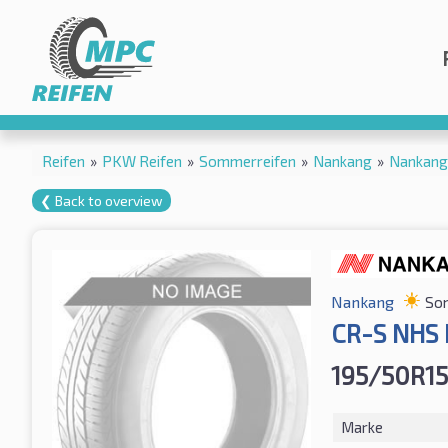
Reifen
»
PKW Reifen
»
Sommerreifen
»
Nankang
»
Nankang
❮ Back to overview
Nankang
So
CR-S NHS
195/50R15
Marke