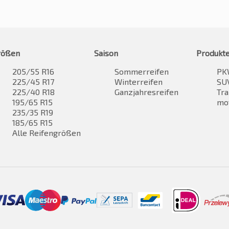
rößen
Saison
Produkt
205/55 R16
Sommerreifen
PK
225/45 R17
Winterreifen
SUV
225/40 R18
Ganzjahresreifen
Tra
195/65 R15
mo
235/35 R19
185/65 R15
Alle Reifengrößen