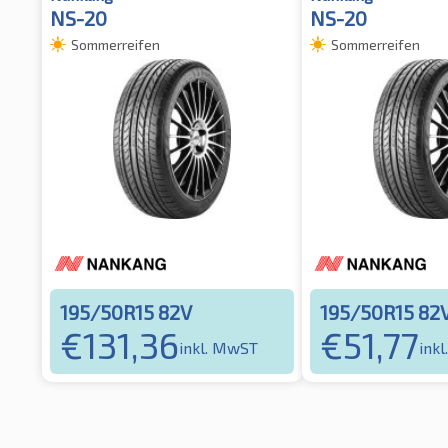
NS-20
NS-20
Sommerreifen
Sommerreifen
195/50R15 82V
195/50R15 82
€
131,36
€
51,77
inkl. MwST
ink