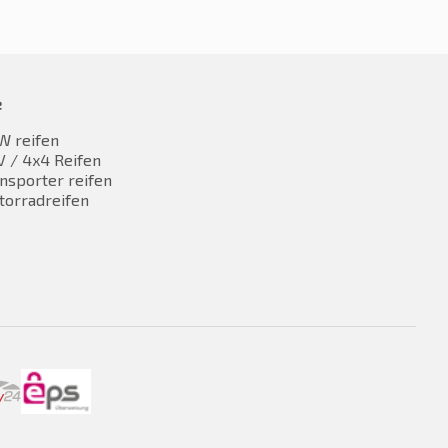
e
W reifen
 / 4x4 Reifen
nsporter reifen
torradreifen