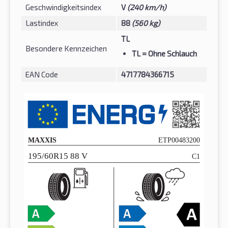
Geschwindigkeitsindex
V
(240 km/h)
Lastindex
88
(560 kg)
TL
Besondere Kennzeichen
TL
= Ohne Schlauch
EAN Code
4717784366715