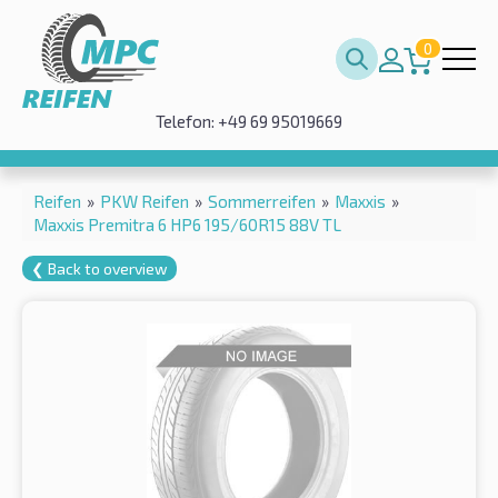
0
Telefon: +49 69 95019669
Reifen
»
PKW Reifen
»
Sommerreifen
»
Maxxis
»
Maxxis Premitra 6 HP6 195/60R15 88V TL
❮ Back to overview