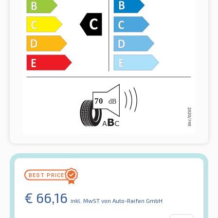
€
66,16
inkl. MwST
von Auto-Raifen GmbH