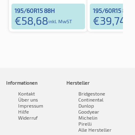
195/60R15 88H
195/60R15 88V
€
58,68
€
39,74
inkl. MwST
ink
Informationen
Hersteller
Kontakt
Bridgestone
Über uns
Continental
Impressum
Dunlop
Hilfe
Goodyear
Widerruf
Michelin
Pirelli
Alle Hersteller