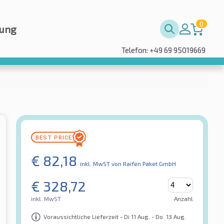
0
rung
Telefon: +49 69 95019669
€
82,18
inkl. MwST
von Raifen Paket GmbH
€
328,72
inkl. MwST
Anzahl
Voraussichtliche Lieferzeit - Di 11 Aug. - Do. 13 Aug.