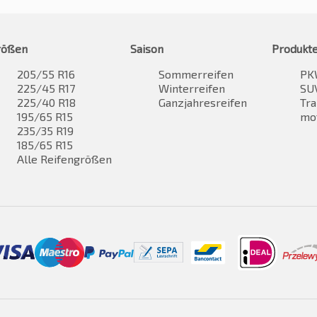
rößen
Saison
Produkt
205/55 R16
Sommerreifen
PK
225/45 R17
Winterreifen
SUV
225/40 R18
Ganzjahresreifen
Tra
195/65 R15
mo
235/35 R19
185/65 R15
Alle Reifengrößen