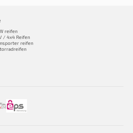
e
W reifen
 / 4x4 Reifen
nsporter reifen
torradreifen