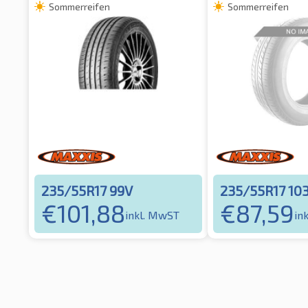
Sommerreifen
Sommerreifen
235/55R17 99V
235/55R17 10
€
101,88
€
87,59
inkl. MwST
in