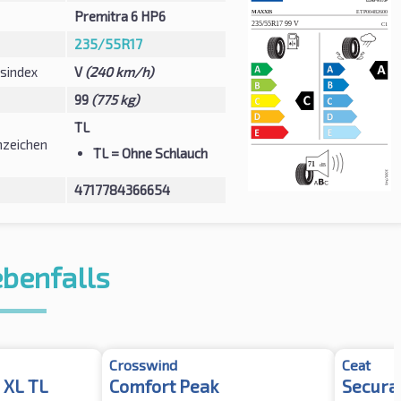
Premitra 6 HP6
235/55R17
sindex
V
(240 km/h)
99
(775 kg)
TL
zeichen
TL
= Ohne Schlauch
4717784366654
ebenfalls
Crosswind
Ceat
 XL TL
Comfort Peak
Secura