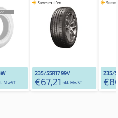
Sommerreifen
Sommer
3W
235/55R17 99V
235/5
€
67,21
€
80
kl. MwST
inkl. MwST