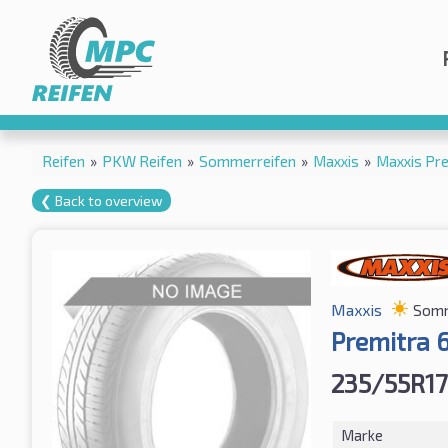
Reifen
»
PKW Reifen
»
Sommerreifen
»
Maxxis
»
Maxxis Pr
❮ Back to overview
Maxxis
Somm
Premitra 
235/55R17
Marke