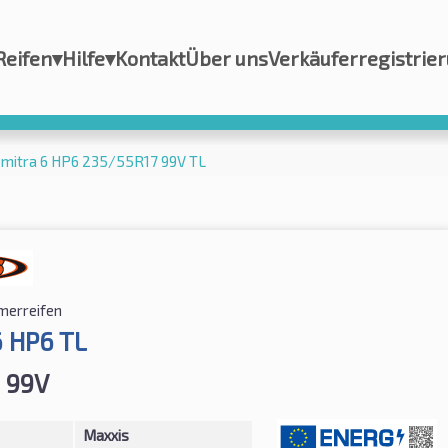
Reifen
▾
Hilfe
▾
Kontakt
Über uns
Verkäuferregistrie
emitra 6 HP6 235/55R17 99V TL
erreifen
6 HP6 TL
 99V
Maxxis